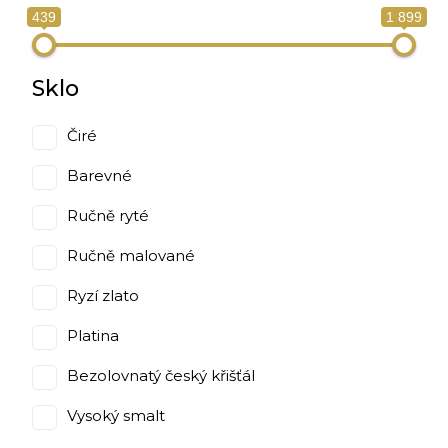
439
1 899
Sklo
Čiré
Barevné
Ručně ryté
Ručně malované
Ryzí zlato
Platina
Bezolovnatý český křišťál
Vysoký smalt