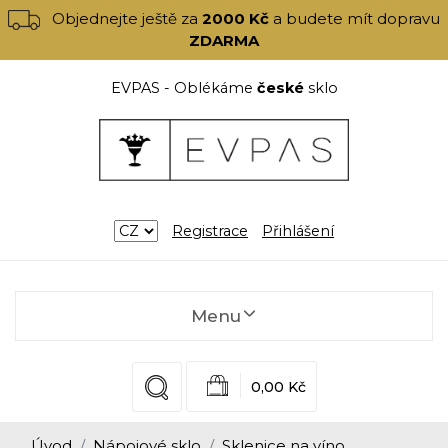
Objednejte ještě za
2000 Kč
a budete mít dopravu
ZDARMA
EVPAS - Oblékáme
české
sklo
Registrace
Přihlášení
Menu
0,00 Kč
Úvod
Nápojové sklo
Sklenice na víno