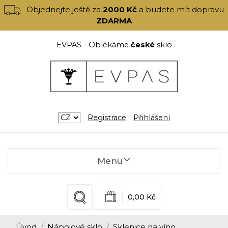
Objednejte ještě za
2000 Kč
a budete mít dopravu
ZDARMA
EVPAS - Oblékáme
české
sklo
Registrace
Přihlášení
Menu
0,00 Kč
Úvod
Nápojové sklo
Sklenice na víno