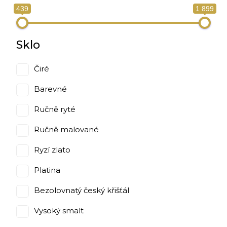
439
1 899
Sklo
Čiré
Barevné
Ručně ryté
Ručně malované
Ryzí zlato
Platina
Bezolovnatý český křišťál
Vysoký smalt