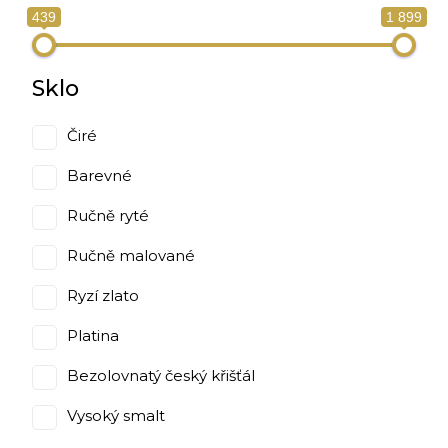
439
1 899
Sklo
Čiré
Barevné
Ručně ryté
Ručně malované
Ryzí zlato
Platina
Bezolovnatý český křišťál
Vysoký smalt