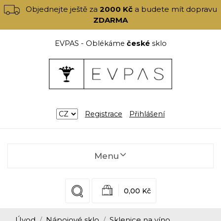
Objednejte ještě za
2000 Kč
a budete mít dopravu
ZDARMA
EVPAS - Oblékáme
české
sklo
Registrace
Přihlášení
Menu
0,00 Kč
Úvod
Nápojové sklo
Sklenice na víno