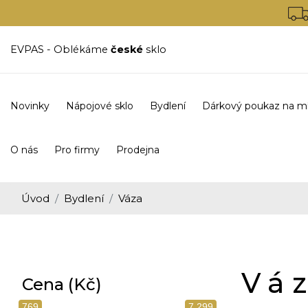
EVPAS - Oblékáme
české
sklo
Novinky
Nápojové sklo
Bydlení
Dárkový poukaz na m
O nás
Pro firmy
Prodejna
Úvod
Bydlení
Váza
Vá
Cena (Kč)
769
7 299