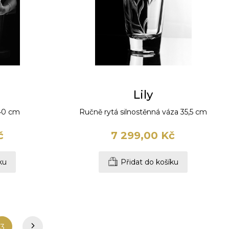
Lily
40 cm
Ručně rytá silnostěnná váza 35,5 cm
č
7 299,00 Kč
ku
Přidat do košíku
3