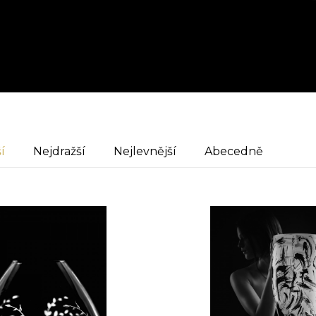
í
Nejdražší
Nejlevnější
Abecedně