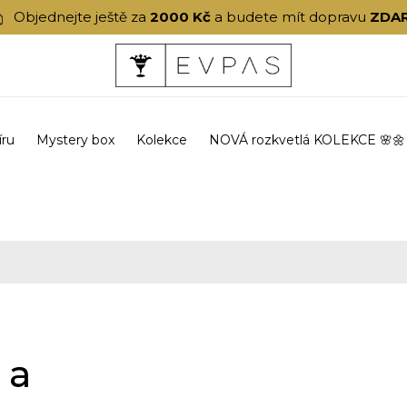
Objednejte ještě za
2000 Kč
a budete mít dopravu
ZDA
íru
Mystery box
Kolekce
NOVÁ rozkvetlá KOLEKCE 🌸🌼
za