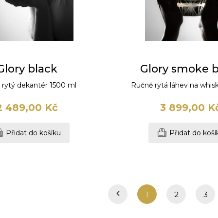
Glory black
Glory smoke b
rytý dekantér 1500 ml
Ručně rytá láhev na whis
2 489,00 Kč
3 899,00 K
Přidat do košíku
Přidat do koší
1
2
3