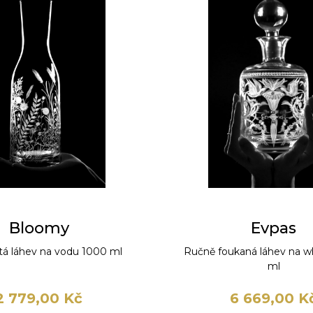
Bloomy
Evpas
tá láhev na vodu 1000 ml
Ručně foukaná láhev na w
ml
2 779,00 Kč
6 669,00 K