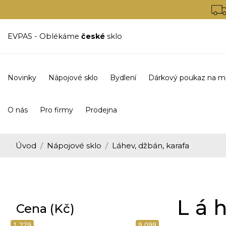
EVPAS - Oblékáme
české
sklo
Novinky
Nápojové sklo
Bydlení
Dárkový poukaz na m
O nás
Pro firmy
Prodejna
Úvod
Nápojové sklo
Láhev, džbán, karafa
Lá
Cena (Kč)
1 229
9 099