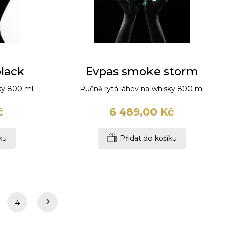
lack
Evpas smoke storm
ky 800 ml
Ručně rytá láhev na whisky 800 ml
č
6 489,00 Kč
ku
Přidat do košíku
4