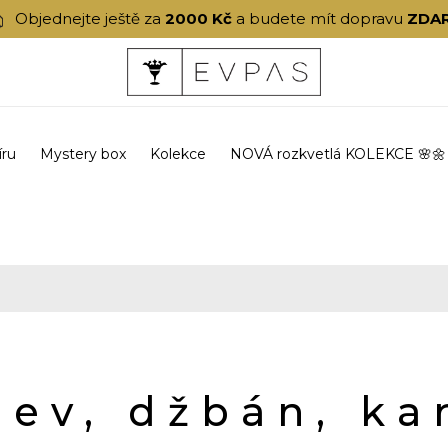
Objednejte ještě za
2000 Kč
a budete mít dopravu
ZDA
íru
Mystery box
Kolekce
NOVÁ rozkvetlá KOLEKCE 🌸🌼
hev, džbán, ka