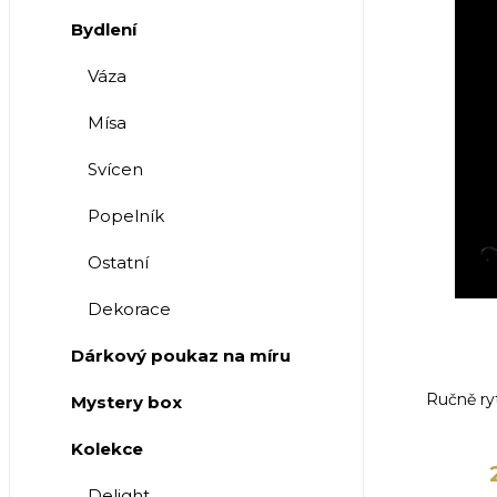
Bydlení
Váza
Mísa
Svícen
Popelník
Ostatní
Dekorace
Dárkový poukaz na míru
Ručně ry
Mystery box
Kolekce
Delight