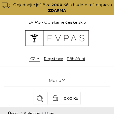
Objednejte ještě za
2000 Kč
a budete mít dopravu
ZDARMA
EVPAS - Oblékáme
české
sklo
Registrace
Přihlášení
Menu
0,00 Kč
Úvod
Kolekce
Pine