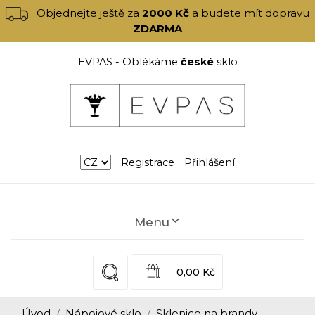
Objednejte ještě za
2000 Kč
a budete mít dopravu
ZDARMA
EVPAS - Oblékáme
české
sklo
Registrace
Přihlášení
Menu
0,00 Kč
Úvod
Nápojové sklo
Sklenice na brandy