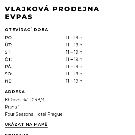
VLAJKOVÁ PRODEJNA
EVPAS
OTEVÍRACÍ DOBA
PO:
11 – 19 h
ÚT:
11 – 19 h
ST:
11 – 19 h
ČT:
11 – 19 h
PÁ:
11 – 19 h
SO:
11 – 19 h
NE:
11 – 19 h
ADRESA
Křížovnická 1048/3,
Praha 1
Four Seasons Hotel Prague
UKÁZAT NA MAPĚ