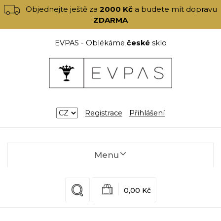
Objednejte ještě za
2000 Kč
a budete mít dopravu
ZDARMA
EVPAS - Oblékáme
české
sklo
Registrace
Přihlášení
Menu
0,00 Kč