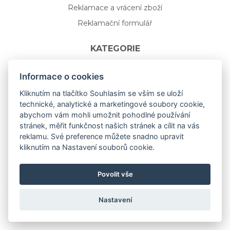
Reklamace a vrácení zboží
Reklamační formulář
KATEGORIE
Nápojové sklo
Informace o cookies
Bydlení
Kliknutím na tlačítko Souhlasím se vším se uloží
technické, analytické a marketingové soubory cookie,
Dárkový poukaz na míru
abychom vám mohli umožnit pohodlné používání
Mystery box
stránek, měřit funkčnost našich stránek a cílit na vás
Kolekce
reklamu. Své preference můžete snadno upravit
kliknutím na Nastavení souborů cookie.
NOVÁ rozkvetlá KOLEKCE 🌸🌼
Povolit vše
Nastavení
Copyright © 2019
aceit.cz
All Right Reserved.