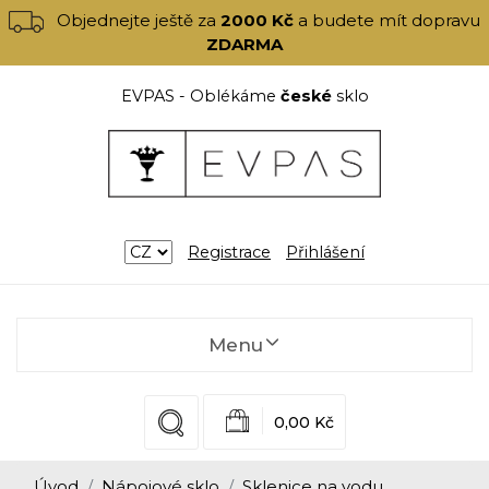
Objednejte ještě za
2000 Kč
a budete mít dopravu
ZDARMA
EVPAS - Oblékáme
české
sklo
Registrace
Přihlášení
Menu
0,00 Kč
Úvod
Nápojové sklo
Sklenice na vodu