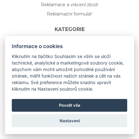
Reklamace a vrácení zboží
Reklamační formulář
KATEGORIE
Nápojové sklo
Informace o cookies
Bydlení
Kliknutím na tlačítko Souhlasím se vším se uloží
technické, analytické a marketingové soubory cookie,
Dárkový poukaz na míru
abychom vám mohli umožnit pohodlné používání
Mystery box
stránek, měřit funkčnost našich stránek a cílit na vás
Kolekce
reklamu. Své preference můžete snadno upravit
kliknutím na Nastavení souborů cookie.
NOVÁ rozkvetlá KOLEKCE 🌸🌼
Povolit vše
Nastavení
Copyright © 2019
aceit.cz
All Right Reserved.