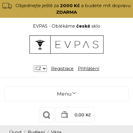
Objednejte ještě za
2000 Kč
a budete mít dopravu
ZDARMA
EVPAS - Oblékáme
české
sklo
Registrace
Přihlášení
Menu
0,00 Kč
Úvod
Bydlení
Váza