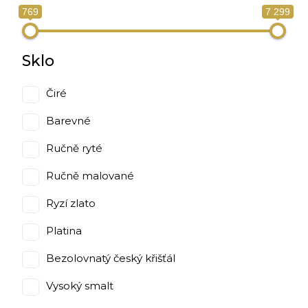
769
7 299
Sklo
Čiré
Barevné
Ručně ryté
Ručně malované
Ryzí zlato
Platina
Bezolovnatý český křišťál
Vysoký smalt