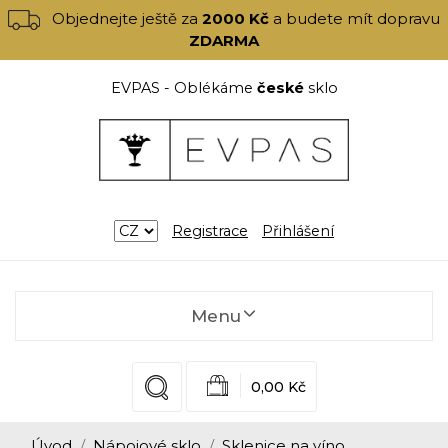
Objednejte ještě za
2000 Kč
a budete mít dopravu
ZDARMA
EVPAS - Oblékáme
české
sklo
Registrace
Přihlášení
Menu
0,00 Kč
Úvod
Nápojové sklo
Sklenice na víno