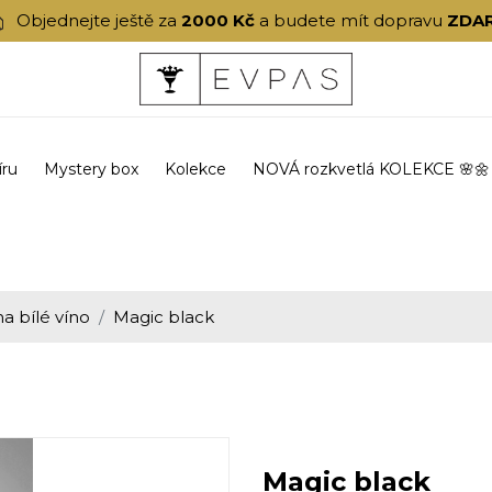
Objednejte ještě za
2000 Kč
a budete mít dopravu
ZDA
íru
Mystery box
Kolekce
NOVÁ rozkvetlá KOLEKCE 🌸🌼
na bílé víno
Magic black
Magic black