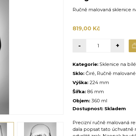
Ručně malovaná sklenice na
819,00 Kč
-
+
Kategorie:
Sklenice na bílé
Sklo:
Čiré, Ručně malované,
Výška:
224 mm
Šířka:
86 mm
Objem:
360 ml
Dostupnost:
Skladem
Precizní ručně malovaná rel
dala popsat tato úchvatně 
odvrátit zrak. Naopak ho v