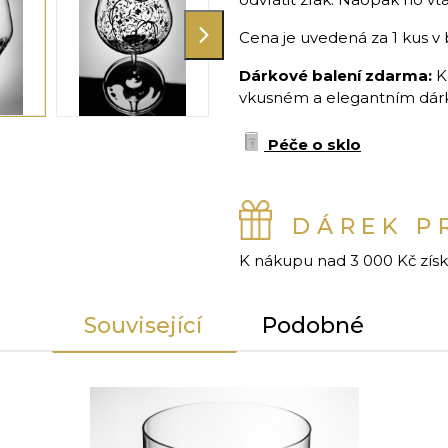
Cena je uvedená za 1 kus v 
Dárkové balení zdarma:
K
vkusném a elegantním dárko
Péče o sklo
DÁREK P
K nákupu nad 3 000 Kč zís
Související
Podobné