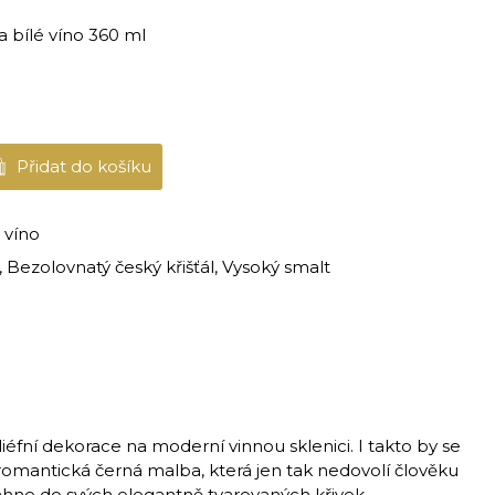
 bílé víno 360 ml
Přidat do košíku
 víno
 Bezolovnatý český křišťál, Vysoký smalt
iéfní dekorace na moderní vinnou sklenici. I takto by se
romantická černá malba, která jen tak nedovolí člověku
táhne do svých elegantně tvarovaných křivek.