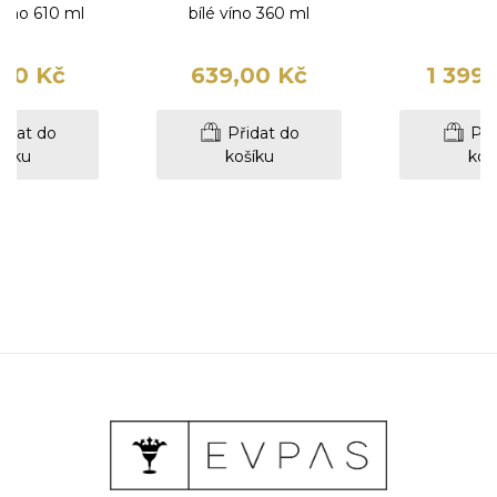
víno 610 ml
bílé víno 360 ml
00 Kč
639,00 Kč
1 399
idat do
Přidat do
Při
šíku
košíku
koš
eat
Glory
Ne