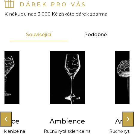
DÁREK PRO VÁS
K nákupu nad 3 000 Kč získáte dárek zdarma
Související
Podobné
ience
Ambience
Ambi
 sklenice na
Ručně rytá sklenice na
Ručně rytá 