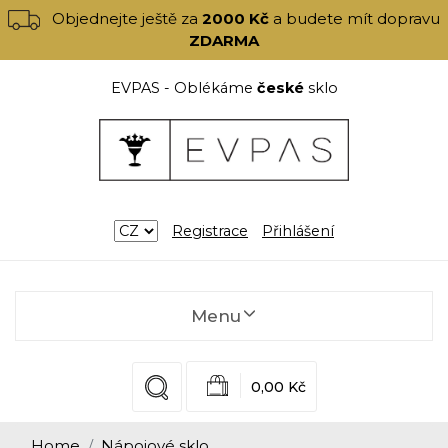
Objednejte ještě za
2000 Kč
a budete mít dopravu
ZDARMA
EVPAS - Oblékáme
české
sklo
Registrace
Přihlášení
Menu
0,00 Kč
Home
Nápojové sklo