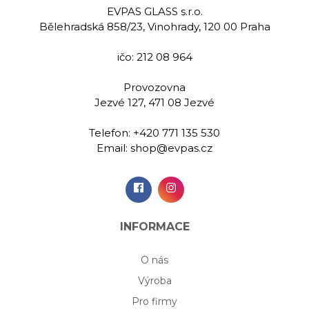
EVPAS GLASS s.r.o.
 sklenice na
Ručně rytá sklenice na
Ručně rytá 
Bělehradská 858/23, Vinohrady, 120 00 Praha
r 65 ml
likér 65 ml
likér 
ičo: 212 08 964
00 Kč
649,00 Kč
529,
Provozovna
Jezvé 127, 471 08 Jezvé
idat do
Přidat do
Při
šíku
košíku
koš
Telefon:
+420 771 135 530
Email:
shop@evpas.cz
INFORMACE
O nás
Výroba
Pro firmy