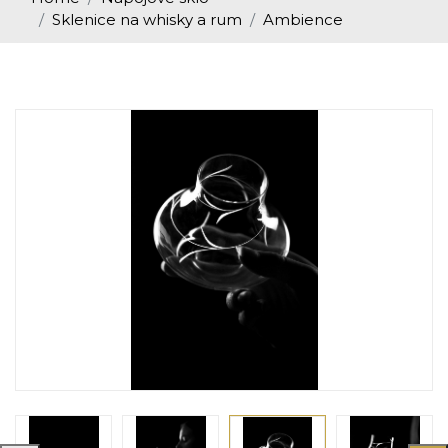
Sklenice na whisky a rum
Ambience