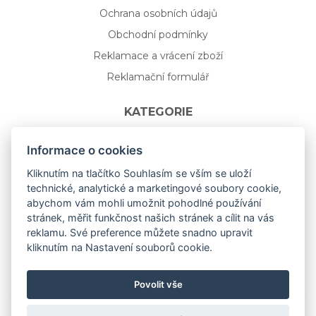
Ochrana osobních údajů
Obchodní podmínky
Reklamace a vrácení zboží
Reklamační formulář
KATEGORIE
Nápojové sklo
Informace o cookies
Bydlení
Kliknutím na tlačítko Souhlasím se vším se uloží
technické, analytické a marketingové soubory cookie,
Dárkový poukaz na míru
abychom vám mohli umožnit pohodlné používání
Mystery box
stránek, měřit funkčnost našich stránek a cílit na vás
Kolekce
reklamu. Své preference můžete snadno upravit
kliknutím na Nastavení souborů cookie.
NOVÁ rozkvetlá KOLEKCE 🌸🌼
Povolit vše