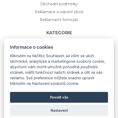
Obchodní podmínky
Reklamace a vrácení zboží
Reklamační formulář
KATEGORIE
Nápojové sklo
Informace o cookies
Bydlení
Kliknutím na tlačítko Souhlasím se vším se uloží
technické, analytické a marketingové soubory cookie,
Dárkový poukaz na míru
abychom vám mohli umožnit pohodlné používání
Mystery box
stránek, měřit funkčnost našich stránek a cílit na vás
Kolekce
reklamu. Své preference můžete snadno upravit
kliknutím na Nastavení souborů cookie.
NOVÁ rozkvetlá KOLEKCE 🌸🌼
Povolit vše
Nastavení
Copyright © 2019
aceit.cz
All Right Reserved.