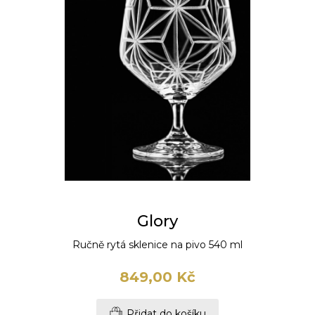
Glory
Ručně rytá sklenice na pivo 540 ml
849,00 Kč
Přidat do košíku