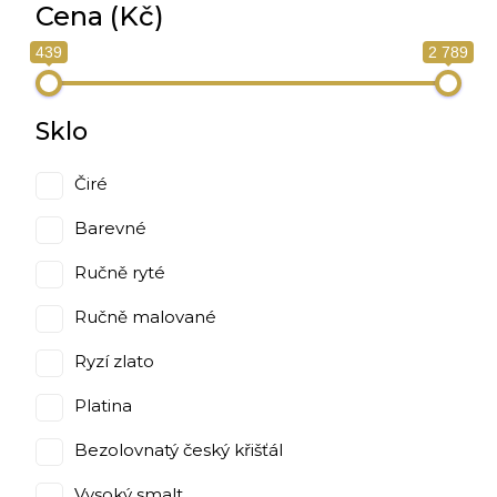
Cena (Kč)
439
2 789
Sklo
Čiré
Barevné
Ručně ryté
Ručně malované
Ryzí zlato
Platina
Bezolovnatý český křišťál
Vysoký smalt