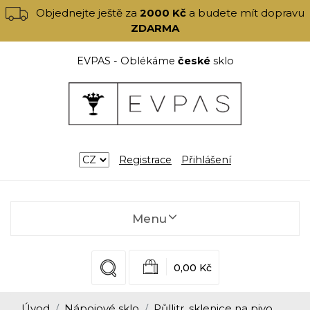
Objednejte ještě za
2000 Kč
a budete mít dopravu
ZDARMA
EVPAS - Oblékáme
české
sklo
Registrace
Přihlášení
Menu
0,00 Kč
Úvod
Nápojové sklo
Půllitr, sklenice na pivo