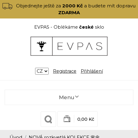
Objednejte ještě za
2000 Kč
a budete mít dopravu
ZDARMA
EVPAS - Oblékáme
české
sklo
Registrace
Přihlášení
Menu
0,00 Kč
Úvod
NOVÁ rozkvetlá KOLEKCE 🌸🌼