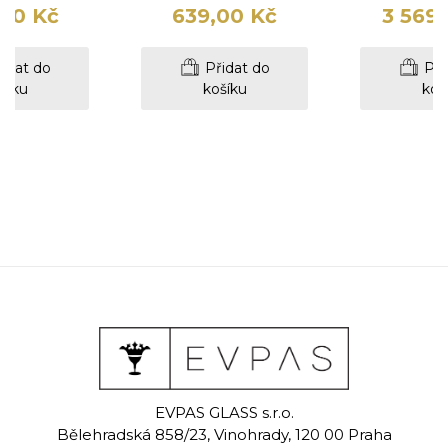
00 Kč
639,00 Kč
3 569
idat do
Přidat do
Při
šíku
košíku
koš
eat
Neat
Ne
EVPAS GLASS s.r.o.
á váza 17 cm
Ručně rytá váza 17 cm
Ručně rytá 
Bělehradská 858/23, Vinohrady, 120 00 Praha