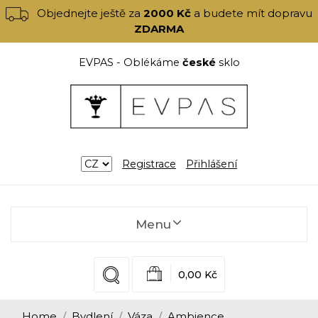
Objednejte ještě za
2000 Kč
a budete mít dopravu
ZDARMA
EVPAS - Oblékáme
české
sklo
Registrace
Přihlášení
Menu
0,00 Kč
Home
Bydlení
Váza
Ambience