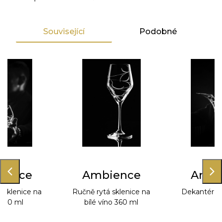
Související
Podobné
ience
Ambience
Ambi
 sklenice na
Ručně rytá sklenice na
Dekantér na
340 ml
bílé víno 360 ml
m