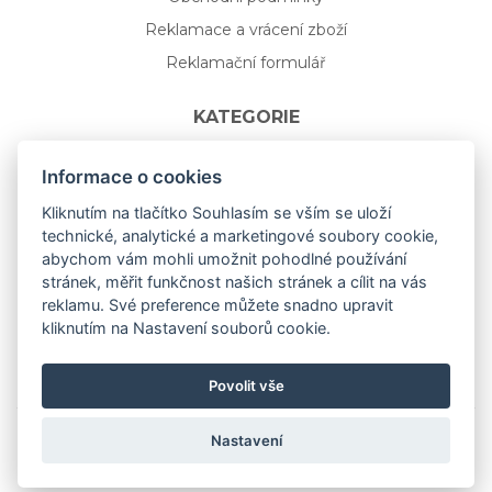
Reklamace a vrácení zboží
Reklamační formulář
KATEGORIE
Nápojové sklo
Informace o cookies
Bydlení
Kliknutím na tlačítko Souhlasím se vším se uloží
technické, analytické a marketingové soubory cookie,
Dárkový poukaz na míru
abychom vám mohli umožnit pohodlné používání
Mystery box
stránek, měřit funkčnost našich stránek a cílit na vás
Kolekce
reklamu. Své preference můžete snadno upravit
kliknutím na Nastavení souborů cookie.
NOVÁ rozkvetlá KOLEKCE 🌸🌼
Povolit vše
Nastavení
Copyright © 2019
aceit.cz
All Right Reserved.