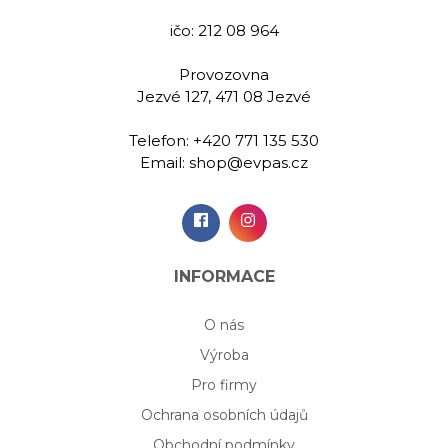
9,00 Kč
1 559,00 Kč
1 559
ičo: 212 08 964
Provozovna
idat do
Přidat do
Při
Jezvé 127, 471 08 Jezvé
šíku
košíku
koš
Telefon:
+420 771 135 530
Email:
shop@evpas.cz
INFORMACE
O nás
Výroba
Pro firmy
Ochrana osobních údajů
Obchodní podmínky