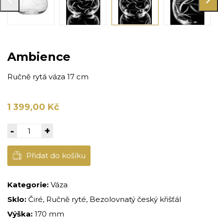
Ambience
Ručně rytá váza 17 cm
1 399,00 Kč
-
+
Přidat do košíku
Kategorie:
Váza
Sklo:
Čiré, Ručně ryté, Bezolovnatý český křišťál
Výška:
170 mm