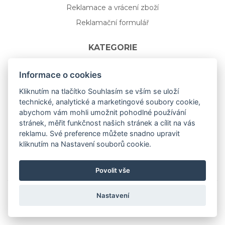
Reklamace a vrácení zboží
Reklamační formulář
KATEGORIE
Nápojové sklo
Informace o cookies
Bydlení
Kliknutím na tlačítko Souhlasím se vším se uloží
technické, analytické a marketingové soubory cookie,
Dárkový poukaz na míru
abychom vám mohli umožnit pohodlné používání
Mystery box
stránek, měřit funkčnost našich stránek a cílit na vás
Kolekce
reklamu. Své preference můžete snadno upravit
kliknutím na Nastavení souborů cookie.
NOVÁ rozkvetlá KOLEKCE 🌸🌼
Povolit vše
Nastavení
Copyright © 2019
aceit.cz
All Right Reserved.