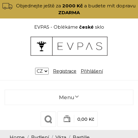
Objednejte ještě za
2000 Kč
a budete mít dopravu
ZDARMA
EVPAS - Oblékáme
české
sklo
Registrace
Přihlášení
Menu
0,00 Kč
Home
Bydlení
Váza
Bastille