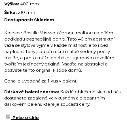
Výška:
400 mm
Šířka:
210 mm
Dostupnost:
Skladem
Kolekce Bastille Vás svou černou malbou na bílém
podkladu beznadějně pohltí. Tato 40 cm abstraktní
váza se stylově vyjme v každé místnosti a to i bez
naplnění. Tahy jsou při ruční malbě vedeny pocity
malíře, a proto může docházet k jemným rozdílům
tvořícím jedinečný originál. Vsaďte na abstrakci a
pozvěte tento originál k sobě domů.
Cena je uvedená za 1 kus v balení.
Dárkové balení zdarma:
Každé oblečené sklo od nás
dostanete zabalené ve vkusném a elegantním
dárkovém balení, které je součástí ceny.
Péče o sklo