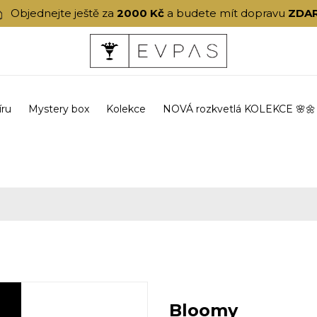
Objednejte ještě za
2000 Kč
a budete mít dopravu
ZDA
íru
Mystery box
Kolekce
NOVÁ rozkvetlá KOLEKCE 🌸🌼
Bloomy