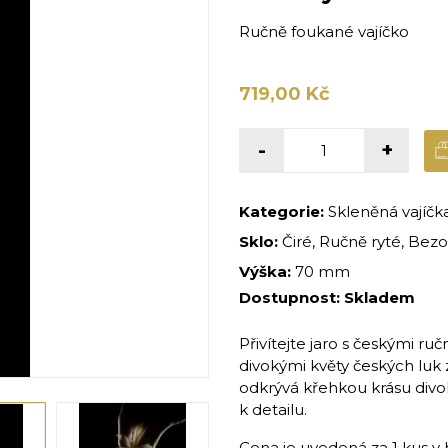
Ručně foukané vajíčko
719,00 Kč
-
+
Kategorie:
Skleněná vajíčk
Sklo:
Čiré, Ručně ryté, Bezo
Výška:
70 mm
Dostupnost:
Skladem
Přivítejte jaro s českými r
divokými květy českých luk 
odkrývá křehkou krásu divoký
k detailu.
Cena je uvedená za 1 kus v 