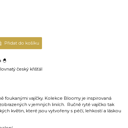
Přidat do košíku
a 🐣
lovnatý český křišťál
učně foukanými vajíčky. Kolekce Bloomy je inspirovaná
zobrazených v jemných liniích. Ručně ryté vajíčko tak
ch květin, které jsou vytvořeny s péčí, lehkostí a láskou
balení.