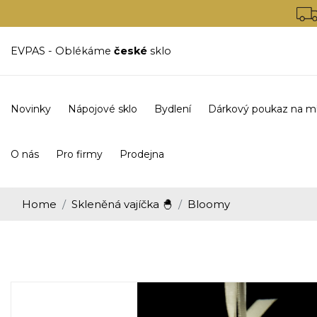
EVPAS - Oblékáme
české
sklo
Novinky
Nápojové sklo
Bydlení
Dárkový poukaz na m
O nás
Pro firmy
Prodejna
Home
Skleněná vajíčka 🐣
Bloomy