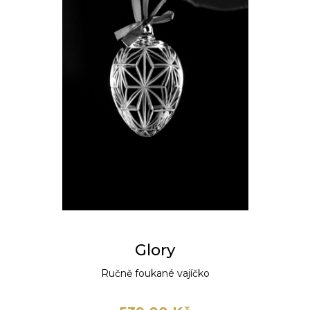
Glory
Ručně foukané vajíčko