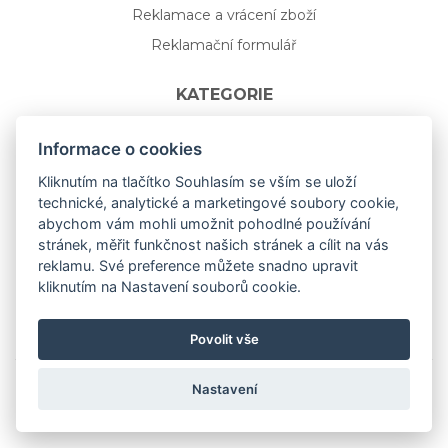
Reklamace a vrácení zboží
Reklamační formulář
KATEGORIE
Nápojové sklo
Informace o cookies
Bydlení
Kliknutím na tlačítko Souhlasím se vším se uloží
technické, analytické a marketingové soubory cookie,
Dárkový poukaz na míru
abychom vám mohli umožnit pohodlné používání
Mystery box
stránek, měřit funkčnost našich stránek a cílit na vás
Kolekce
reklamu. Své preference můžete snadno upravit
kliknutím na Nastavení souborů cookie.
NOVÁ rozkvetlá KOLEKCE 🌸🌼
Povolit vše
Nastavení
Copyright © 2019
aceit.cz
All Right Reserved.