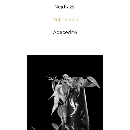
Nejdražší
Nejlevnější
Abecedně