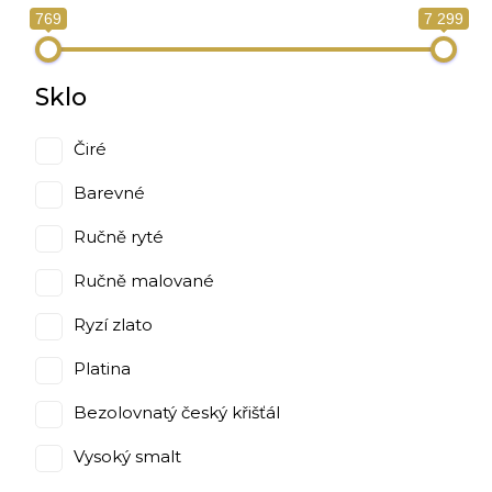
769
7 299
Sklo
Čiré
Barevné
Ručně ryté
Ručně malované
Ryzí zlato
Platina
Bezolovnatý český křišťál
Vysoký smalt