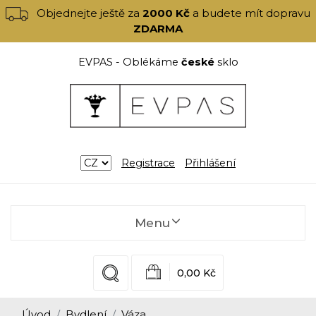
Objednejte ještě za
2000 Kč
a budete mít dopravu
ZDARMA
EVPAS - Oblékáme
české
sklo
Registrace
Přihlášení
Menu
0,00 Kč
Úvod
Bydlení
Váza