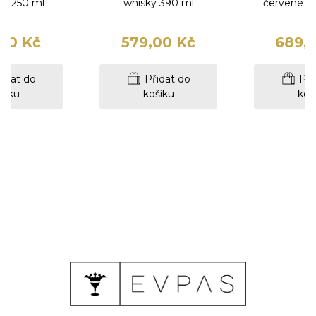
co 250 ml
whisky 390 ml
červené ví
00 Kč
579,00 Kč
689,
idat do
Přidat do
Při
šíku
košíku
koš