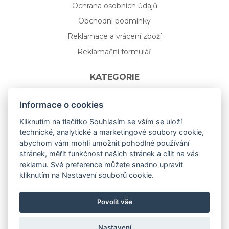
Ochrana osobních údajů
Obchodní podmínky
Reklamace a vrácení zboží
Reklamační formulář
KATEGORIE
Nápojové sklo
Informace o cookies
Bydlení
Kliknutím na tlačítko Souhlasím se vším se uloží
technické, analytické a marketingové soubory cookie,
Dárkový poukaz na míru
abychom vám mohli umožnit pohodlné používání
Mystery box
stránek, měřit funkčnost našich stránek a cílit na vás
Kolekce
reklamu. Své preference můžete snadno upravit
kliknutím na Nastavení souborů cookie.
NOVÁ rozkvetlá KOLEKCE 🌸🌼
Povolit vše
Nastavení