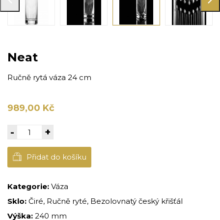
Neat
Ručně rytá váza 24 cm
989,00 Kč
-
+
Přidat do košíku
Kategorie:
Váza
Sklo:
Čiré, Ručně ryté, Bezolovnatý český křišťál
Výška:
240 mm