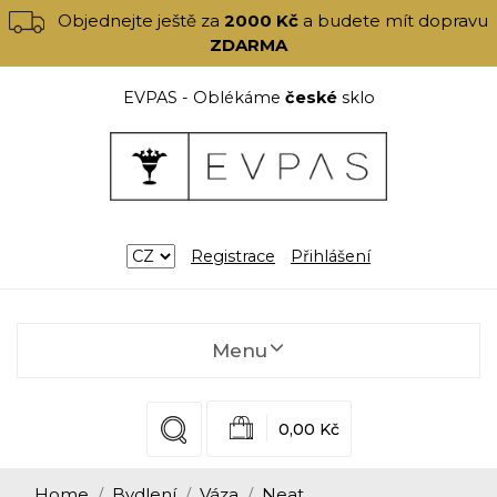
Objednejte ještě za
2000 Kč
a budete mít dopravu
ZDARMA
EVPAS - Oblékáme
české
sklo
Registrace
Přihlášení
Menu
0,00 Kč
Home
Bydlení
Váza
Neat