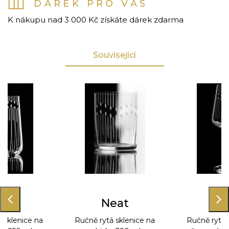
DÁREK PRO VÁS
K nákupu nad 3 000 Kč získáte dárek zdarma
Související
eat
Neat
Ne
 sklenice na
Ručně rytá sklenice na
Ručně rytá 