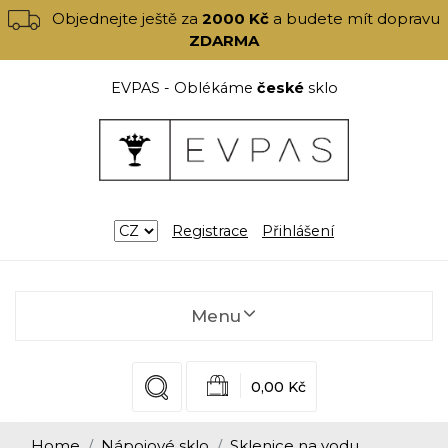
Objednejte ještě za
2000 Kč
a budete mít dopravu
ZDARMA
EVPAS - Oblékáme
české
sklo
Registrace
Přihlášení
Menu
0,00 Kč
Home
Nápojové sklo
Sklenice na vodu