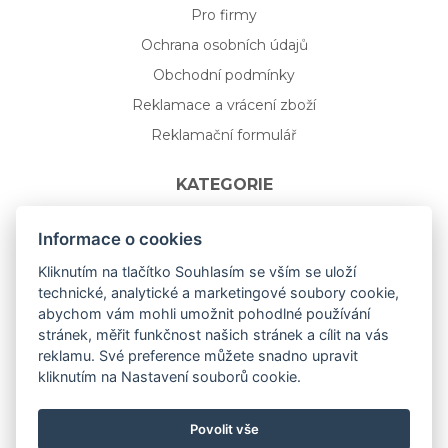
Pro firmy
Ochrana osobních údajů
Obchodní podmínky
Reklamace a vrácení zboží
Reklamační formulář
KATEGORIE
Nápojové sklo
Informace o cookies
Bydlení
Kliknutím na tlačítko Souhlasím se vším se uloží
technické, analytické a marketingové soubory cookie,
Dárkový poukaz na míru
abychom vám mohli umožnit pohodlné používání
Mystery box
stránek, měřit funkčnost našich stránek a cílit na vás
Kolekce
reklamu. Své preference můžete snadno upravit
kliknutím na Nastavení souborů cookie.
NOVÁ rozkvetlá KOLEKCE 🌸🌼
Povolit vše