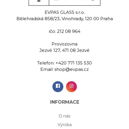
eat
Neat
Ne
EVPAS GLASS s.r.o.
 sklenice na
Ručně rytá sklenice na
Ručně rytá 
Bělehradská 858/23, Vinohrady, 120 00 Praha
 590 ml
vodu 590 ml
vodu 5
ičo: 212 08 964
00 Kč
599,00 Kč
599,
Provozovna
Jezvé 127, 471 08 Jezvé
idat do
Přidat do
Při
šíku
košíku
koš
Telefon:
+420 771 135 530
Email:
shop@evpas.cz
INFORMACE
O nás
Výroba