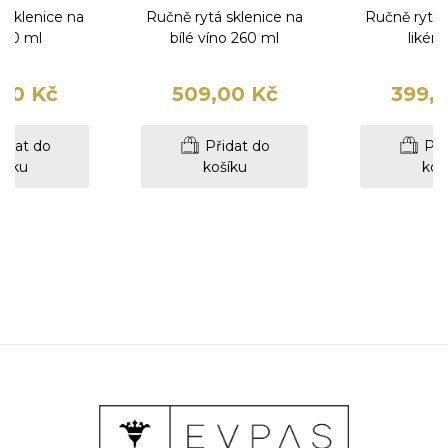
 sklenice na
Ručně rytá sklenice na
Ručně rytá 
r 60 ml
bílé víno 260 ml
likér 
00 Kč
509,00 Kč
399,
idat do
Přidat do
Při
šíku
košíku
koš