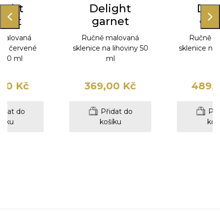
ight
Delight
Del
rnet
garnet
gar
malovaná
Ručně malovaná
Ručně m
 na červené
sklenice na lihoviny 50
sklenice na
 350 ml
ml
m
00 Kč
369,00 Kč
489,
idat do
Přidat do
Při
šíku
košíku
koš