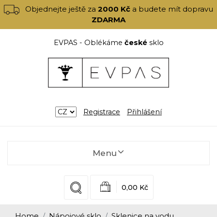
Objednejte ještě za
2000 Kč
a budete mít dopravu
ZDARMA
EVPAS - Oblékáme
české
sklo
Registrace
Přihlášení
Menu
0,00 Kč
Home
Nápojové sklo
Sklenice na vodu