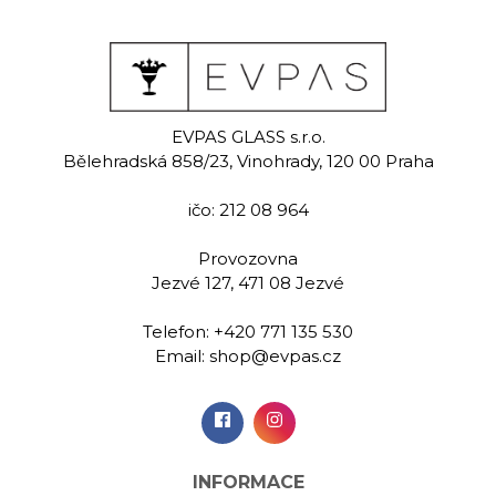
 white
Delight
Tena
black
EVPAS GLASS s.r.o.
malovaná
Ručně m
Bělehradská 858/23, Vinohrady, 120 00 Praha
na vodu 590
sklenice n
Ručně malovaná
ml
m
sklenice na vodu 300
ičo: 212 08 964
ml
Provozovna
00 Kč
499,00 Kč
569,
Jezvé 127, 471 08 Jezvé
Telefon:
+420 771 135 530
idat do
Přidat do
Při
Email:
shop@evpas.cz
šíku
košíku
koš
INFORMACE