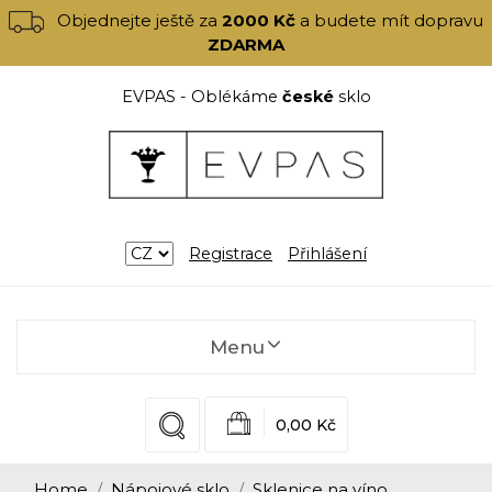
Objednejte ještě za
2000 Kč
a budete mít dopravu
ZDARMA
EVPAS - Oblékáme
české
sklo
Registrace
Přihlášení
Menu
0,00 Kč
Home
Nápojové sklo
Sklenice na víno