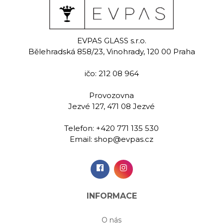
mrose
Lush
Tul
EVPAS GLASS s.r.o.
malovaná
Ručně malovaná
Ručně m
Bělehradská 858/23, Vinohrady, 120 00 Praha
 na červené
sklenice na víno 520 ml
sklenice n
 710 ml
víno 7
ičo: 212 08 964
9,00 Kč
799,00 Kč
1 009
Provozovna
Jezvé 127, 471 08 Jezvé
idat do
Přidat do
Při
šíku
košíku
koš
Telefon:
+420 771 135 530
Email:
shop@evpas.cz
INFORMACE
O nás