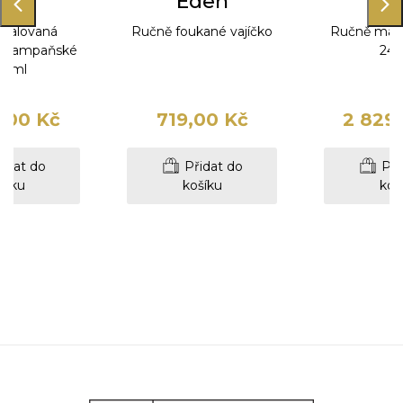
den
Eden
Ed
malovaná
Ručně foukané vajíčko
Ručně malo
na šampaňské
24 
0 ml
,00 Kč
719,00 Kč
2 829
idat do
Přidat do
Při
šíku
košíku
koš