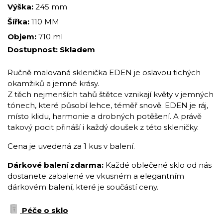
Výška:
245 mm
Šířka:
110 MM
Objem:
710 ml
Dostupnost:
Skladem
Ručně malovaná sklenička EDEN je oslavou tichých
okamžiků a jemné krásy.
Z těch nejmenších tahů štětce vznikají květy v jemných
tónech, které působí lehce, téměř snově. EDEN je ráj,
místo klidu, harmonie a drobných potěšení. A právě
takový pocit přináší i každý doušek z této skleničky.
Cena je uvedená za 1 kus v balení.
Dárkové balení zdarma:
Každé oblečené sklo od nás
dostanete zabalené ve vkusném a elegantním
dárkovém balení, které je součástí ceny.
Péče o sklo