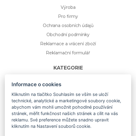
Výroba
Pro firmy
Ochrana osobních údajů
Obchodní podmínky
Reklamace a vrácení zboží
Reklamační formulář
KATEGORIE
Nápojové sklo
Informace o cookies
Bydlení
Kliknutím na tlačítko Souhlasím se vším se uloží
technické, analytické a marketingové soubory cookie,
Dárkový poukaz na míru
abychom vám mohli umožnit pohodlné používání
Mystery box
stránek, měřit funkčnost našich stránek a cílit na vás
Kolekce
reklamu. Své preference můžete snadno upravit
kliknutím na Nastavení souborů cookie.
NOVÁ rozkvetlá KOLEKCE 🌸🌼