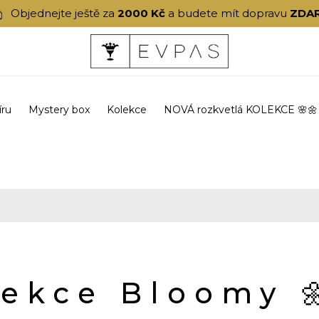
Objednejte ještě za
2000 Kč
a budete mít dopravu
ZDA
íru
Mystery box
Kolekce
NOVÁ rozkvetlá KOLEKCE 🌸🌼
lekce Bloomy 