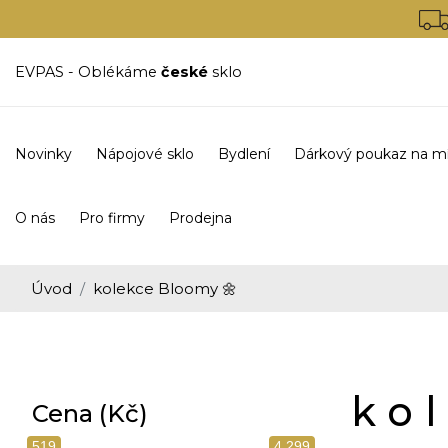
EVPAS - Oblékáme
české
sklo
Novinky
Nápojové sklo
Bydlení
Dárkový poukaz na m
O nás
Pro firmy
Prodejna
Úvod
kolekce Bloomy 🌼
ko
Cena (Kč)
519
4 299