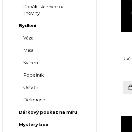
Panák, sklenice na
lihoviny
Bydlení
Váza
Mísa
Ručn
Svícen
Popelník
Ostatní
Dekorace
Dárkový poukaz na míru
Mystery box