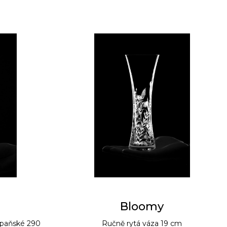
Bloomy
mpaňské 290
Ručně rytá váza 19 cm