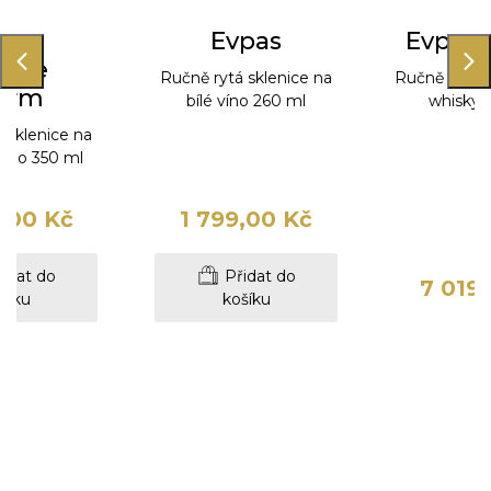
pas
Evpas
Evpas 
oke
Ručně rytá sklenice na
Ručně fouka
orm
bílé víno 260 ml
whisky 
 sklenice na
víno 350 ml
,00 Kč
1 799,00 Kč
idat do
Přidat do
7 019
šíku
košíku