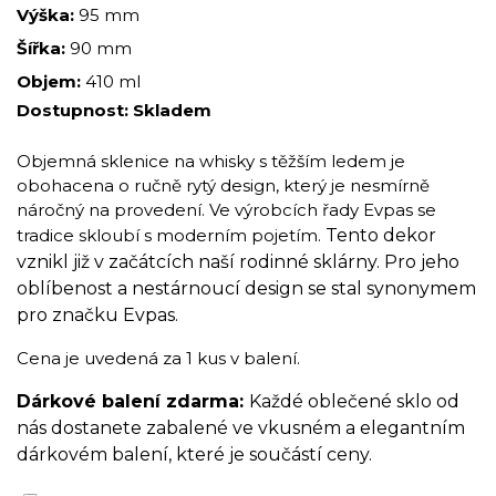
Výška:
95 mm
Šířka:
90 mm
Objem:
410 ml
Dostupnost:
Skladem
Objemná sklenice na whisky s těžším ledem je
obohacena o ručně rytý design, který je nesmírně
náročný na provedení. Ve výrobcích řady Evpas se
tradice skloubí s moderním pojetím.
Tento dekor
vznikl již v začátcích naší rodinné sklárny. Pro jeho
oblíbenost a nestárnoucí design se stal synonymem
pro značku Evpas.
Cena je uvedená za 1 kus v balení.
Dárkové balení zdarma:
Každé oblečené sklo od
nás dostanete zabalené ve vkusném a elegantním
dárkovém balení, které je součástí ceny.