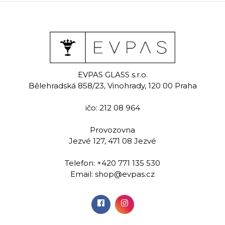
ience
Ambience
Ambi
EVPAS GLASS s.r.o.
 sklenice na
Ručně rytá sklenice na
Ručně rytá 
Bělehradská 858/23, Vinohrady, 120 00 Praha
340 ml
rum 340 ml
rum 3
ičo: 212 08 964
00 Kč
439,00 Kč
439,
Provozovna
Jezvé 127, 471 08 Jezvé
idat do
Přidat do
Při
šíku
košíku
koš
Telefon:
+420 771 135 530
Email:
shop@evpas.cz