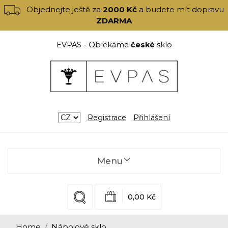
Objednejte ještě za
2000 Kč
a budete mít dopravu
ZDARMA
EVPAS - Oblékáme
české
sklo
Registrace
Přihlášení
Menu
0,00 Kč
Home
Nápojové sklo