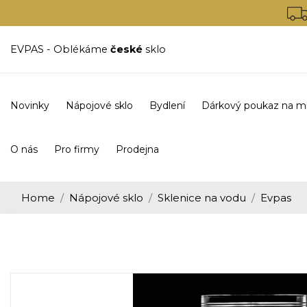
EVPAS - Oblékáme
české
sklo
Novinky
Nápojové sklo
Bydlení
Dárkový poukaz na m
O nás
Pro firmy
Prodejna
Home
Nápojové sklo
Sklenice na vodu
Evpas