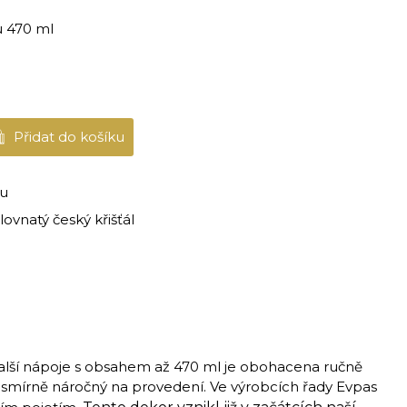
u 470 ml
Přidat do košíku
du
lovnatý český křišťál
alší nápoje s obsahem až 470 ml je obohacena ručně
esmírně náročný na provedení. Ve výrobcích řady Evpas