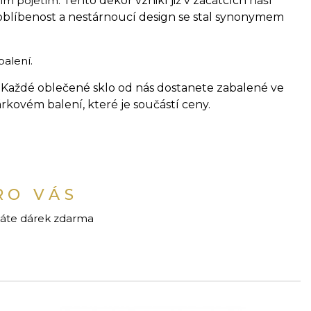
ním pojetím.
Tento dekor vznikl již v začátcích naší
 oblíbenost a nestárnoucí design se stal synonymem
balení.
:
Každé oblečené sklo od nás dostanete zabalené ve
kovém balení, které je součástí ceny.
RO VÁS
káte dárek zdarma