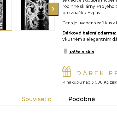
se tradice skloubí s moder
rodinné sklárny. Pro jeho
pro značku Evpas.
Cena je uvedená za 1 kus v 
Dárkové balení zdarma
vkusném a elegantním dár
Péče o sklo
DÁREK P
K nákupu nad 3 000 Kč zís
Související
Podobné