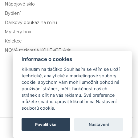
Nápojové sklo
Bydlení
Dárkový poukaz na míru
Mystery box
Kolekce
NOVÁ rozkvetlá KOLEKCE 🌸🌼
Informace o cookies
Grid
Kliknutím na tlačítko Souhlasím se vším se uloží
technické, analytické a marketingové soubory
Ručně rytá sklenice na vodu 590 ml
cookie, abychom vám mohli umožnit pohodlné
používání stránek, měřit funkčnost našich
559,00 Kč
stránek a cílit na vás reklamu. Své preference
můžete snadno upravit kliknutím na Nastavení
souborů cookie.
Přidat do košíku
Povolit vše
Nastavení