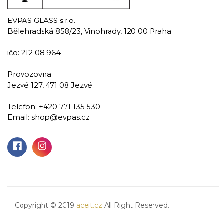
EVPAS GLASS s.r.o.
Bělehradská 858/23, Vinohrady, 120 00 Praha
ičo: 212 08 964
Provozovna
Jezvé 127, 471 08 Jezvé
Grid
Telefon:
+420 771 135 530
Email:
shop@evpas.cz
Ručně rytá sklenice na vodu 590 ml
559,00 Kč
Přidat do košíku
Copyright © 2019
aceit.cz
All Right Reserved.