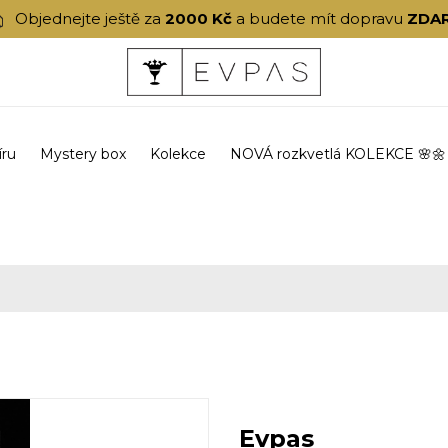
Objednejte ještě za
2000 Kč
a budete mít dopravu
ZDA
íru
Mystery box
Kolekce
NOVÁ rozkvetlá KOLEKCE 🌸🌼
Evpas