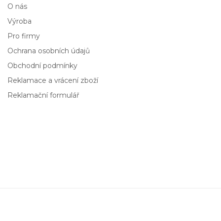
O nás
Výroba
Pro firmy
Ochrana osobních údajů
Obchodní podmínky
Reklamace a vrácení zboží
Reklamační formulář
Levity
Ručně rytá sklenice na vodu 590 ml
599,00 Kč
Přidat do košíku