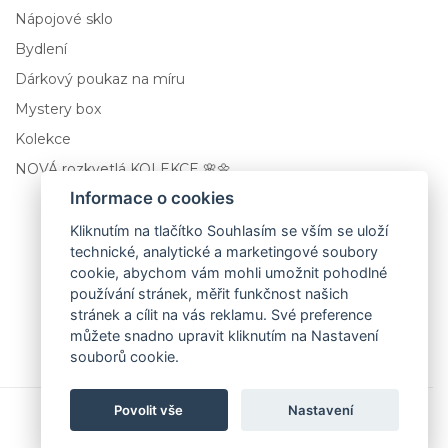
Nápojové sklo
Bydlení
Dárkový poukaz na míru
Mystery box
Kolekce
NOVÁ rozkvetlá KOLEKCE 🌸🌼
Informace o cookies
Neat
Kliknutím na tlačítko Souhlasím se vším se uloží
technické, analytické a marketingové soubory
Ručně rytá sklenice na whisky 390 ml
cookie, abychom vám mohli umožnit pohodlné
používání stránek, měřit funkčnost našich
579,00 Kč
stránek a cílit na vás reklamu. Své preference
můžete snadno upravit kliknutím na Nastavení
souborů cookie.
Přidat do košíku
Povolit vše
Nastavení