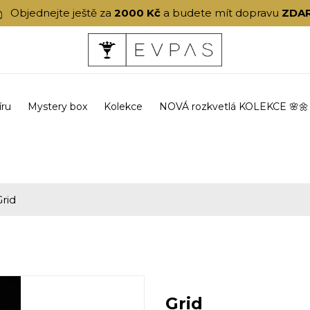
Objednejte ještě za
2000 Kč
a budete mít dopravu
ZDA
íru
Mystery box
Kolekce
NOVÁ rozkvetlá KOLEKCE 🌸🌼
Grid
Grid