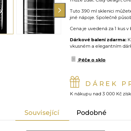
Tuto 390 ml sklenici můžete
jiné nápoje. Společně půso
Cena je uvedená za 1 kus v 
Dárkové balení zdarma:
K
vkusném a elegantním dárko
Péče o sklo
DÁREK P
K nákupu nad 3 000 Kč zís
Související
Podobné