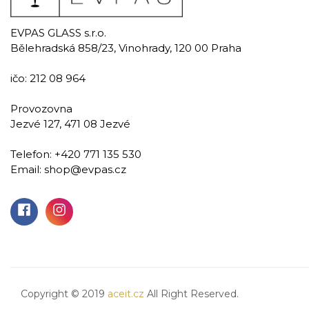
EVPAS GLASS s.r.o.
Bělehradská 858/23, Vinohrady, 120 00 Praha
ičo: 212 08 964
Provozovna
Jezvé 127, 471 08 Jezvé
Neat
Telefon:
+420 771 135 530
Email:
shop@evpas.cz
Ručně rytá sklenice na whisky 390 ml
579,00 Kč
Přidat do košíku
Copyright © 2019
aceit.cz
All Right Reserved.