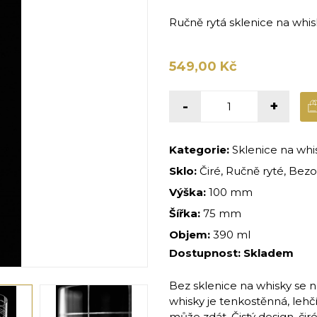
Ručně rytá sklenice na whi
549,00 Kč
-
+
Kategorie:
Sklenice na whi
Sklo:
Čiré, Ručně ryté, Bezo
Výška:
100 mm
Šířka:
75 mm
Objem:
390 ml
Dostupnost:
Skladem
Bez sklenice na whisky se
whisky je tenkostěnná, leh
může zdát. Čistý design, čir