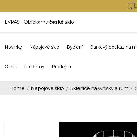
EVPAS - Oblékáme
české
sklo
Novinky
Nápojové sklo
Bydlení
Dárkový poukaz na m
O nás
Pro firmy
Prodejna
Home
Nápojové sklo
Sklenice na whisky a rum