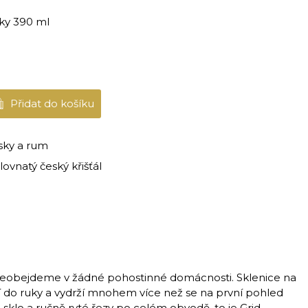
sky 390 ml
Přidat do košíku
sky a rum
lovnatý český křišťál
 neobejdeme v žádné pohostinné domácnosti. Sklenice na
čí do ruky a vydrží mnohem více než se na první pohled
é sklo a ručně ryté řezy po celém obvodě, to je Grid.