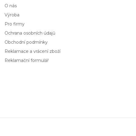
O nás
Výroba
Pro firmy
Ochrana osobních údajů
Obchodní podmínky
Reklamace a vrácení zboží
Reklamační formulář
Neat
Ručně rytá sklenice na whisky 390 ml
579,00 Kč
Přidat do košíku