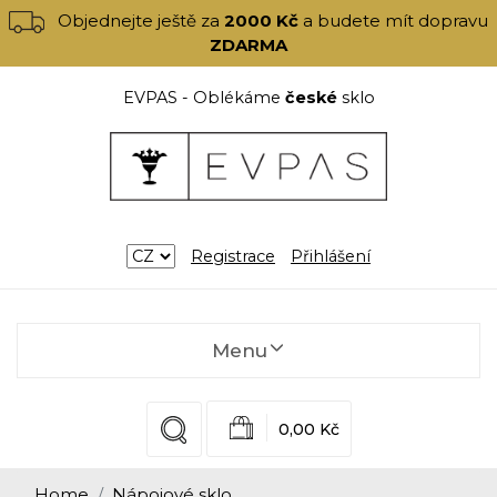
Objednejte ještě za
2000 Kč
a budete mít dopravu
ZDARMA
EVPAS - Oblékáme
české
sklo
Registrace
Přihlášení
Menu
0,00 Kč
Home
Nápojové sklo