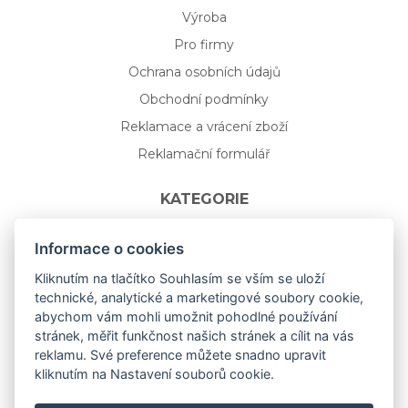
Výroba
Pro firmy
Ochrana osobních údajů
Obchodní podmínky
Reklamace a vrácení zboží
Reklamační formulář
KATEGORIE
Nápojové sklo
Informace o cookies
Bydlení
Kliknutím na tlačítko Souhlasím se vším se uloží
technické, analytické a marketingové soubory cookie,
Dárkový poukaz na míru
abychom vám mohli umožnit pohodlné používání
Mystery box
stránek, měřit funkčnost našich stránek a cílit na vás
Kolekce
reklamu. Své preference můžete snadno upravit
kliknutím na Nastavení souborů cookie.
NOVÁ rozkvetlá KOLEKCE 🌸🌼