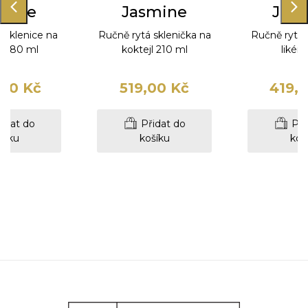
mine
Jasmine
Jas
 sklenice na
Ručně rytá sklenička na
Ručně rytá 
y 280 ml
koktejl 210 ml
likér 
00 Kč
519,00 Kč
419,
idat do
Přidat do
Při
šíku
košíku
koš