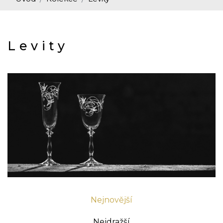
Levity
Nejnovější
Nejdražší