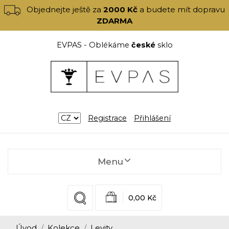
Objednejte ještě za
2000 Kč
a budete mít dopravu
ZDARMA
EVPAS - Oblékáme
české
sklo
Registrace
Přihlášení
Menu
0,00 Kč
Úvod
Kolekce
Levity