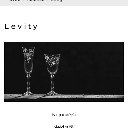
Levity
Nejnovější
Nejdražší