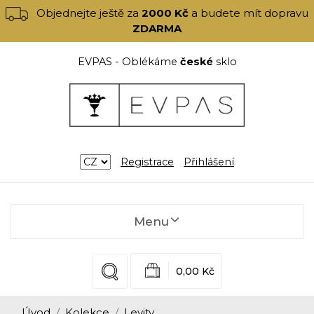
Objednejte ještě za
2000 Kč
a budete mít dopravu
ZDARMA
EVPAS - Oblékáme
české
sklo
Registrace
Přihlášení
Menu
0,00 Kč
Úvod
Kolekce
Levity