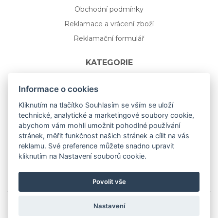
Obchodní podmínky
Reklamace a vrácení zboží
Reklamační formulář
KATEGORIE
Nápojové sklo
Informace o cookies
Bydlení
Kliknutím na tlačítko Souhlasím se vším se uloží
technické, analytické a marketingové soubory cookie,
Dárkový poukaz na míru
abychom vám mohli umožnit pohodlné používání
Mystery box
stránek, měřit funkčnost našich stránek a cílit na vás
Kolekce
reklamu. Své preference můžete snadno upravit
kliknutím na Nastavení souborů cookie.
NOVÁ rozkvetlá KOLEKCE 🌸🌼
Povolit vše
Nastavení
Copyright © 2019
aceit.cz
All Right Reserved.