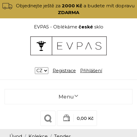
Objednejte ještě za
2000 Kč
a budete mít dopravu
ZDARMA
EVPAS - Oblékáme
české
sklo
Registrace
Přihlášení
Menu
0,00 Kč
Úvod
Kolekce
Tender