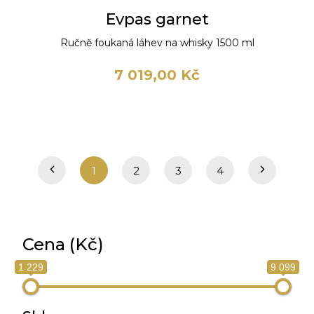
Evpas garnet
Ručně foukaná láhev na whisky 1500 ml
7 019,00 Kč
1
2
3
4
Cena (Kč)
1 229
9 099