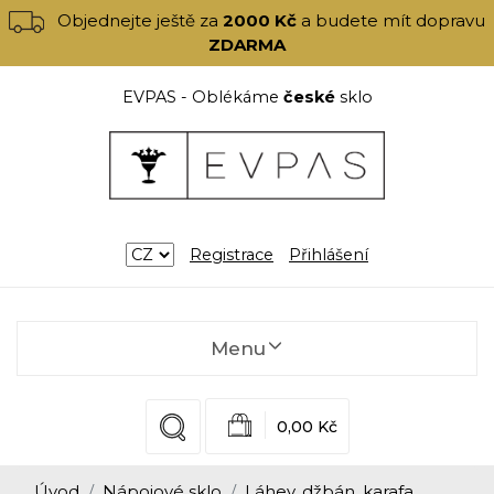
Objednejte ještě za
2000 Kč
a budete mít dopravu
ZDARMA
EVPAS - Oblékáme
české
sklo
Registrace
Přihlášení
Menu
0,00 Kč
Úvod
Nápojové sklo
Láhev, džbán, karafa