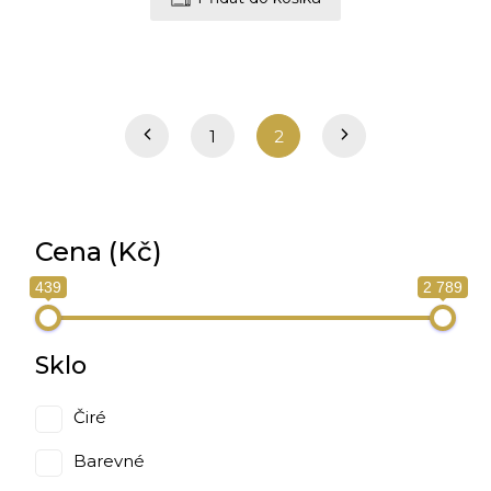
1
2
Cena (Kč)
439
2 789
Sklo
Čiré
Barevné