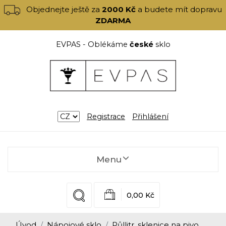
Objednejte ještě za
2000 Kč
a budete mít dopravu
ZDARMA
EVPAS - Oblékáme
české
sklo
Registrace
Přihlášení
Menu
0,00 Kč
Úvod
Nápojové sklo
Půllitr, sklenice na pivo