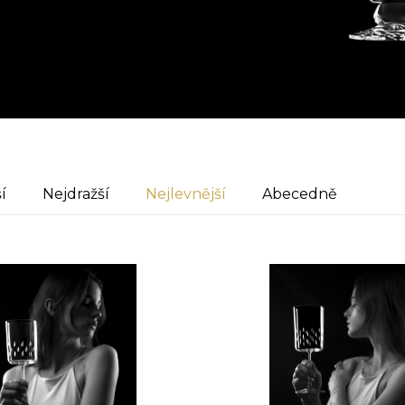
í
Nejdražší
Nejlevnější
Abecedně