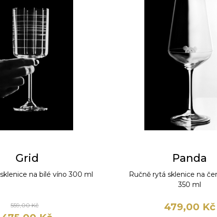
Grid
Panda
sklenice na bílé víno 300 ml
Ručně rytá sklenice na če
350 ml
479,00 Kč
559,00 Kč