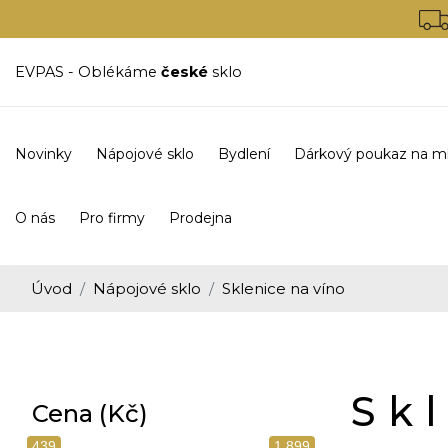
EVPAS - Oblékáme
české
sklo
Novinky
Nápojové sklo
Bydlení
Dárkový poukaz na m
O nás
Pro firmy
Prodejna
Úvod
Nápojové sklo
Sklenice na víno
Sk
Cena (Kč)
439
1 899