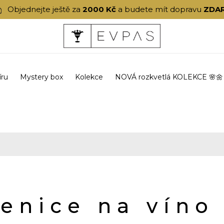
Objednejte ještě za
2000 Kč
a budete mít dopravu
ZDA
íru
Mystery box
Kolekce
NOVÁ rozkvetlá KOLEKCE 🌸🌼
lenice na víno