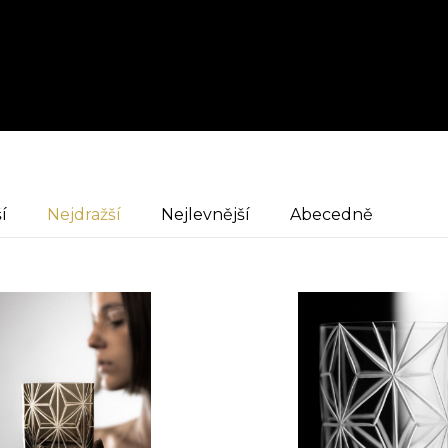
í
Nejdražší
Nejlevnější
Abecedně