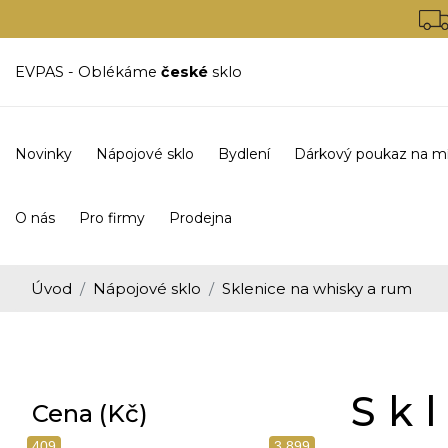
EVPAS - Oblékáme
české
sklo
Novinky
Nápojové sklo
Bydlení
Dárkový poukaz na m
O nás
Pro firmy
Prodejna
Úvod
Nápojové sklo
Sklenice na whisky a rum
Sk
Cena (Kč)
409
3 899