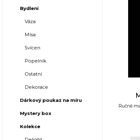
Bydlení
Váza
Mísa
Svícen
Popelník
Ostatní
Dekorace
M
Dárkový poukaz na míru
Ručně mal
Mystery box
Kolekce
Delight