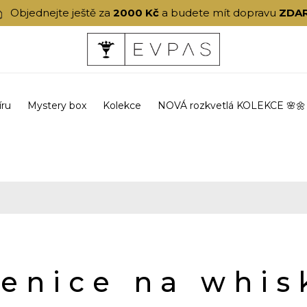
Objednejte ještě za
2000 Kč
a budete mít dopravu
ZDA
íru
Mystery box
Kolekce
NOVÁ rozkvetlá KOLEKCE 🌸🌼
lenice na whis