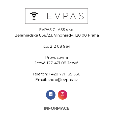
ake
Jasmine
Ho
EVPAS GLASS s.r.o.
 sklenice na
Ručně rytá sklenice na
Ručně rytá 
Bělehradská 858/23, Vinohrady, 120 00 Praha
y 280 ml
whisky 280 ml
whisky 
ičo: 212 08 964
00 Kč
489,00 Kč
829,
Provozovna
Jezvé 127, 471 08 Jezvé
idat do
Přidat do
Při
šíku
košíku
koš
Telefon:
+420 771 135 530
Email:
shop@evpas.cz
INFORMACE