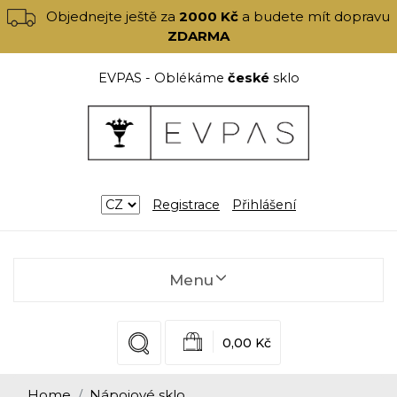
Objednejte ještě za
2000 Kč
a budete mít dopravu
ZDARMA
EVPAS - Oblékáme
české
sklo
Registrace
Přihlášení
Menu
0,00 Kč
Home
Nápojové sklo