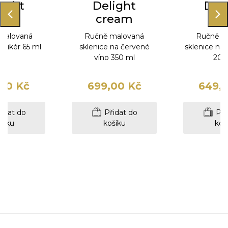
ight
Delight
Del
eam
cream
cr
malovaná
Ručně malovaná
Ručně m
a likér 65 ml
sklenice na červené
sklenice na
víno 350 ml
200
00 Kč
699,00 Kč
649,
idat do
Přidat do
Při
šíku
košíku
koš