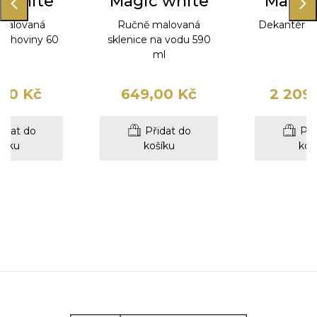
 white
Magic white
Magic
malovaná
Ručně malovaná
Dekantér na
a lihoviny 60
sklenice na vodu 590
m
ml
ml
00 Kč
649,00 Kč
2 209
idat do
Přidat do
Při
šíku
košíku
koš