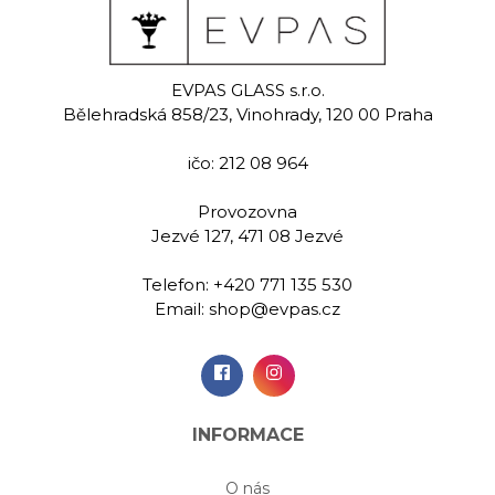
 black
Jasmine
Ten
EVPAS GLASS s.r.o.
malovaná
Ručně rytá sklenice na
Ručně m
Bělehradská 858/23, Vinohrady, 120 00 Praha
a whisky 390
whisky 280 ml
sklenice na
ml
m
ičo: 212 08 964
00 Kč
489,00 Kč
479,
Provozovna
Jezvé 127, 471 08 Jezvé
idat do
Přidat do
Při
šíku
košíku
koš
Telefon:
+420 771 135 530
Email:
shop@evpas.cz
INFORMACE
O nás