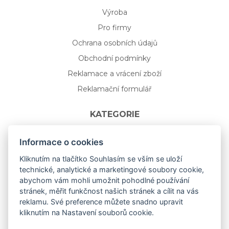
Výroba
Pro firmy
Ochrana osobních údajů
Obchodní podmínky
Reklamace a vrácení zboží
Reklamační formulář
KATEGORIE
Nápojové sklo
Informace o cookies
Bydlení
Kliknutím na tlačítko Souhlasím se vším se uloží
technické, analytické a marketingové soubory cookie,
Dárkový poukaz na míru
abychom vám mohli umožnit pohodlné používání
Mystery box
stránek, měřit funkčnost našich stránek a cílit na vás
Kolekce
reklamu. Své preference můžete snadno upravit
kliknutím na Nastavení souborů cookie.
NOVÁ rozkvetlá KOLEKCE 🌸🌼