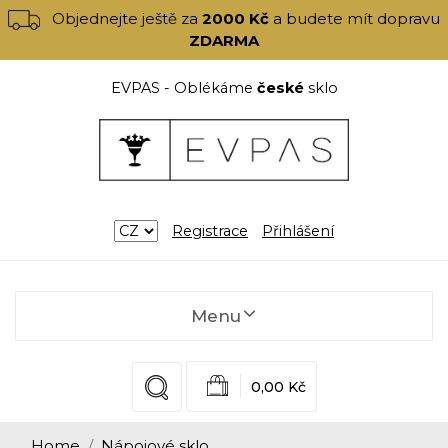
Objednejte ještě za
2000 Kč
a budete mít dopravu
ZDARMA
EVPAS - Oblékáme
české
sklo
Registrace
Přihlášení
Menu
0,00 Kč
Home
Nápojové sklo