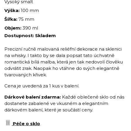
Vysoký smalt
Výška:
100 mm
Šířka:
75 mm
Objem:
390 ml
Dostupnost:
Skladem
Precizní ručně malovaná reliéfní dekorace na sklenici
na whisky. I takto by se dala popsat tato úchvatně
romantická bílá malba, která jen tak nedovolí člověku
odvrátit zrak. Naopak ho vtáhne do svých elegantně
tvarovaných křivek.
Cena je uvedená za 1 kus v balení.
Dárkové balení zdarma:
Každé oblečené sklo od nás
dostanete zabalené ve vkusném a elegantním
dárkovém balení, které je součástí ceny.
Péče o sklo