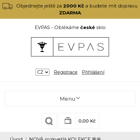
Objednejte ještě za
2000 Kč
a budete mít dopravu
ZDARMA
EVPAS - Oblékáme
české
sklo
Registrace
Přihlášení
Menu
0,00 Kč
Úvod
NOVÁ rozkvetlá KOLEKCE 🌸🌼