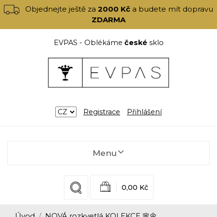
Objednejte ještě za
2000 Kč
a budete mít dopravu
ZDARMA
EVPAS - Oblékáme
české
sklo
Registrace
Přihlášení
Menu
0,00 Kč
Úvod
NOVÁ rozkvetlá KOLEKCE 🌸🌼