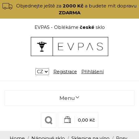
Objednejte ještě za
2000 Kč
a budete mít dopravu
ZDARMA
EVPAS - Oblékáme
české
sklo
Registrace
Přihlášení
Menu
0,00 Kč
Home
Nápojové sklo
Sklenice na víno
Posy