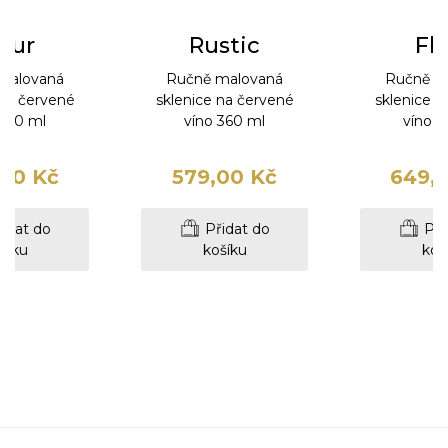
eur
Rustic
Fl
malovaná
Ručně malovaná
Ručně m
 na červené
sklenice na červené
sklenice n
 360 ml
víno 360 ml
víno 3
00 Kč
579,00 Kč
649,
idat do
Přidat do
Při
šíku
košíku
koš