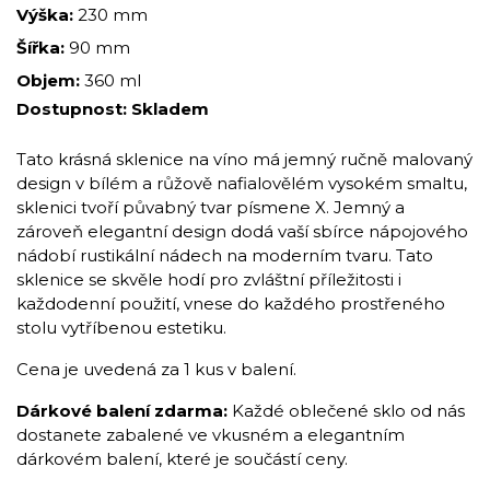
Výška:
230 mm
Šířka:
90 mm
Objem:
360 ml
Dostupnost:
Skladem
Tato krásná sklenice na víno má jemný ručně malovaný
design v bílém a růžově nafialovělém vysokém smaltu,
sklenici tvoří půvabný tvar písmene X. Jemný a
zároveň elegantní design dodá vaší sbírce nápojového
nádobí rustikální nádech na moderním tvaru. Tato
sklenice se skvěle hodí pro zvláštní příležitosti i
každodenní použití, vnese do každého prostřeného
stolu vytříbenou estetiku.
Cena je uvedená za 1 kus v balení.
Dárkové balení zdarma:
Každé oblečené sklo od nás
dostanete zabalené ve vkusném a elegantním
dárkovém balení, které je součástí ceny.