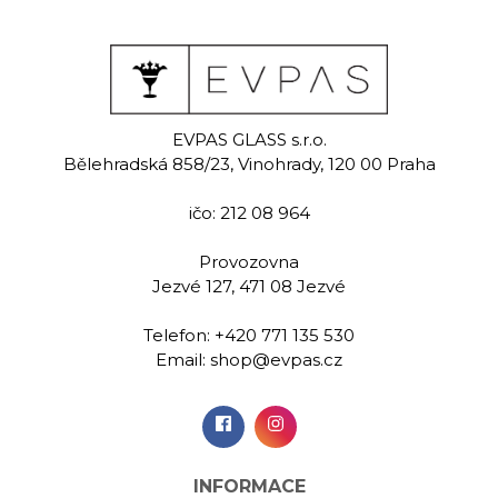
nder
Tender
Ten
ack
bl
EVPAS GLASS s.r.o.
Ručně malovaná
Bělehradská 858/23, Vinohrady, 120 00 Praha
sklenice na červené
malovaná
Ručně m
víno 350 ml
 na červené
sklenice n
ičo: 212 08 964
 350 ml
víno 3
Provozovna
00 Kč
589,00 Kč
589,
Jezvé 127, 471 08 Jezvé
Telefon:
+420 771 135 530
idat do
Přidat do
Při
Email:
shop@evpas.cz
šíku
košíku
koš
INFORMACE