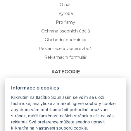
O nás
Výroba
Pro firmy
Ochrana osobních údajů
Obchodní podmínky
Reklamace a vrácení zboží
Reklamační formulář
KATEGORIE
Nápojové sklo
Informace o cookies
Bydlení
Kliknutím na tlačítko Souhlasím se vším se uloží
technické, analytické a marketingové soubory cookie,
Dárkový poukaz na míru
abychom vám mohli umožnit pohodlné používání
Mystery box
stránek, měřit funkčnost našich stránek a cílit na vás
Kolekce
reklamu. Své preference můžete snadno upravit
kliknutím na Nastavení souborů cookie.
NOVÁ rozkvetlá KOLEKCE 🌸🌼