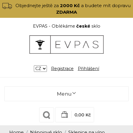
Objednejte ještě za
2000 Kč
a budete mít dopravu
ZDARMA
EVPAS - Oblékáme
české
sklo
Registrace
Přihlášení
Menu
0,00 Kč
Home
Nápojové sklo
Sklenice na víno