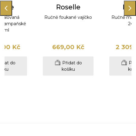
elle
Roselle
Ros
malovaná
Ručně foukané vajíčko
Ručně malo
na šampaňské
24 
0 ml
,00 Kč
669,00 Kč
2 309
idat do
Přidat do
Při
šíku
košíku
koš