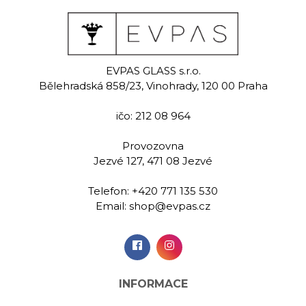
den
Tulips
Po
EVPAS GLASS s.r.o.
malovaná
Ručně malovaná
Ručně m
Bělehradská 858/23, Vinohrady, 120 00 Praha
na bílé víno
sklenice na bílé víno
sklenice na
0 ml
400 ml
400
ičo: 212 08 964
9,00 Kč
949,00 Kč
1 139
Provozovna
Jezvé 127, 471 08 Jezvé
idat do
Přidat do
Při
šíku
košíku
koš
Telefon:
+420 771 135 530
Email:
shop@evpas.cz
INFORMACE