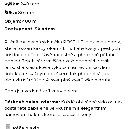
Výška:
240 mm
Šířka:
80 mm
Objem:
400 ml
Dostupnost:
Skladem
Ručně malovaná sklenička ROSELLE je oslavou barev,
které rozzáří každý okamžik. Bohaté květy v pestrých
odstínech působí živě, radostně a přirozeně přitahují
pohled. Jejich záře vnáší do každodenních chvílí
lehkost a krásu, která vykouzlí úsměv při každém
doteku a s každým douškem tak připomíná, jak
okouzlující může být svět plný květů všech druhů.
Cena je uvedená za 1 kus v balení.
Dárkové balení zdarma:
Každé oblečené sklo od nás
dostanete zabalené ve vkusném a elegantním
dárkovém balení, které je součástí ceny.
Péče o sklo