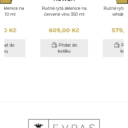
 sklenice na
Ručně rytá sklenice na
Ručně rytá s
l 210 ml
červené víno 350 ml
whisky 
00 Kč
609,00 Kč
579,
idat do
Přidat do
Při
šíku
košíku
koš