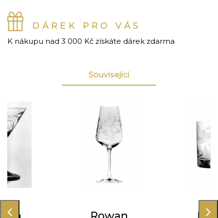
DÁREK PRO VÁS
K nákupu nad 3 000 Kč získáte dárek zdarma
Související
wan
Rowan
Ro