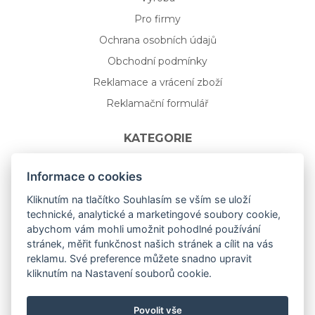
Pro firmy
Ochrana osobních údajů
Obchodní podmínky
Reklamace a vrácení zboží
Reklamační formulář
KATEGORIE
Nápojové sklo
Informace o cookies
Bydlení
Kliknutím na tlačítko Souhlasím se vším se uloží
technické, analytické a marketingové soubory cookie,
Dárkový poukaz na míru
abychom vám mohli umožnit pohodlné používání
Mystery box
stránek, měřit funkčnost našich stránek a cílit na vás
Kolekce
reklamu. Své preference můžete snadno upravit
kliknutím na Nastavení souborů cookie.
NOVÁ rozkvetlá KOLEKCE 🌸🌼
Povolit vše