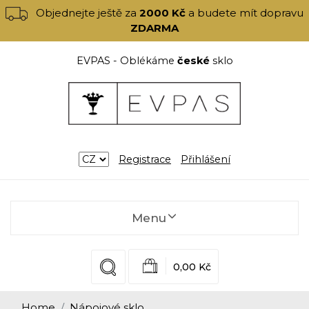
Objednejte ještě za
2000 Kč
a budete mít dopravu
ZDARMA
EVPAS - Oblékáme
české
sklo
Registrace
Přihlášení
Menu
0,00 Kč
Home
Nápojové sklo