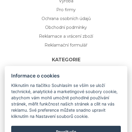
Výroba
Pro firmy
Ochrana osobních údajů
Obchodní podmínky
Reklamace a vrácení zboží
Reklamační formulář
KATEGORIE
Nápojové sklo
Informace o cookies
Bydlení
Kliknutím na tlačítko Souhlasím se vším se uloží
technické, analytické a marketingové soubory cookie,
Dárkový poukaz na míru
abychom vám mohli umožnit pohodlné používání
Mystery box
stránek, měřit funkčnost našich stránek a cílit na vás
Kolekce
reklamu. Své preference můžete snadno upravit
kliknutím na Nastavení souborů cookie.
NOVÁ rozkvetlá KOLEKCE 🌸🌼
Povolit vše