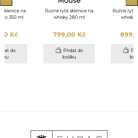
ala
Mouse
Bu
 sklenice na
Ručně rytá sklenice na
Ručně rytá 
víno 350 ml
whisky 280 ml
whisky 
00 Kč
799,00 Kč
899,
idat do
Přidat do
Při
šíku
košíku
koš