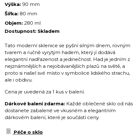
Výška:
90 mm
Šířka:
80 mm
Objem:
280 ml
Dostupnost:
Skladem
Tato moderní sklenice se pyšní silným dnem, rovným
tvarem a ručně vyrytým hadem, který jí dodává
elegantní nadřazenost a jedinečnost. Had je jedním z
nejznámnějších a nejobávanějších plazů na světě, a
proto si našel své místo v symbolice lidského strachu,
ale i obdivu.
Cena je uvedená za 1 kus v balení.
Dárkové balení zdarma:
Každé oblečené sklo od nás
dostanete zabalené ve vkusném a elegantním
dárkovém balení, které je součástí ceny.
Péče o sklo