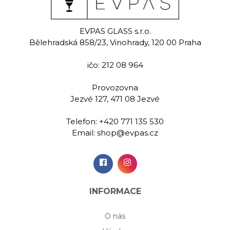
eat
Rowan
Jas
EVPAS GLASS s.r.o.
 sklenice na
Ručně rytá sklenička na
Ručně rytá 
Bělehradská 858/23, Vinohrady, 120 00 Praha
y 390 ml
whisky 280 ml
whisky 
ičo: 212 08 964
00 Kč
579,00 Kč
489,
Provozovna
Jezvé 127, 471 08 Jezvé
idat do
Přidat do
Při
šíku
košíku
koš
Telefon:
+420 771 135 530
Email:
shop@evpas.cz
INFORMACE
O nás