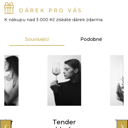
DÁREK PRO VÁS
K nákupu nad 3 000 Kč získáte dárek zdarma
Související
Podobné
nder
Tender
Ten