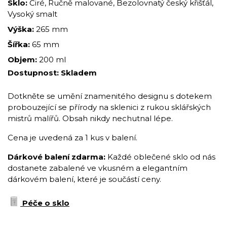
Sklo:
Čiré, Ručně malované, Bezolovnatý český křišťál,
Vysoký smalt
Výška:
265 mm
Šířka:
65 mm
Objem:
200 ml
Dostupnost:
Skladem
Dotkněte se umění znamenitého designu s dotekem
probouzející se přírody na sklenici z rukou sklářských
mistrů malířů. Obsah nikdy nechutnal lépe.
Cena je uvedená za 1 kus v balení.
Dárkové balení zdarma:
Každé oblečené sklo od nás
dostanete zabalené ve vkusném a elegantním
dárkovém balení, které je součástí ceny.
Péče o sklo