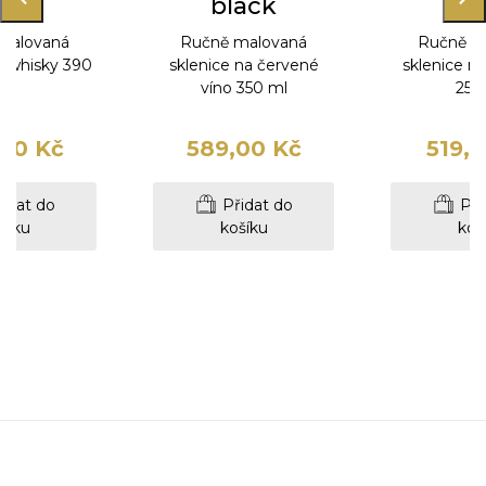
ack
black
bl
malovaná
Ručně malovaná
Ručně m
a whisky 390
sklenice na červené
sklenice n
ml
víno 350 ml
250
00 Kč
589,00 Kč
519,
idat do
Přidat do
Při
šíku
košíku
koš