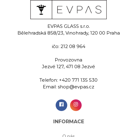
nder
Tender
Ten
EVPAS GLASS s.r.o.
malovaná
Ručně malovaná
Ručně m
Bělehradská 858/23, Vinohrady, 120 00 Praha
na šampaňské
sklenice na šampaňské
sklenice na
0 ml
200 ml
200
ičo: 212 08 964
00 Kč
559,00 Kč
559,
Provozovna
Jezvé 127, 471 08 Jezvé
idat do
Přidat do
Při
šíku
košíku
koš
Telefon:
+420 771 135 530
Email:
shop@evpas.cz
INFORMACE
O nás