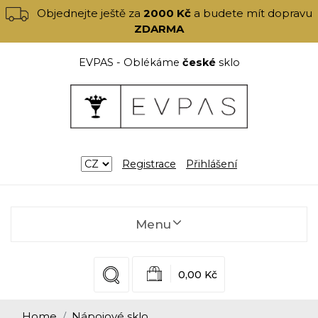
Objednejte ještě za
2000 Kč
a budete mít dopravu
ZDARMA
EVPAS - Oblékáme
české
sklo
Registrace
Přihlášení
Menu
0,00 Kč
Home
Nápojové sklo