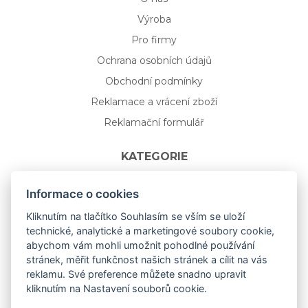
Výroba
Pro firmy
Ochrana osobních údajů
Obchodní podmínky
Reklamace a vrácení zboží
Reklamační formulář
KATEGORIE
Nápojové sklo
Informace o cookies
Bydlení
Kliknutím na tlačítko Souhlasím se vším se uloží
technické, analytické a marketingové soubory cookie,
Dárkový poukaz na míru
abychom vám mohli umožnit pohodlné používání
Mystery box
stránek, měřit funkčnost našich stránek a cílit na vás
Kolekce
reklamu. Své preference můžete snadno upravit
kliknutím na Nastavení souborů cookie.
NOVÁ rozkvetlá KOLEKCE 🌸🌼