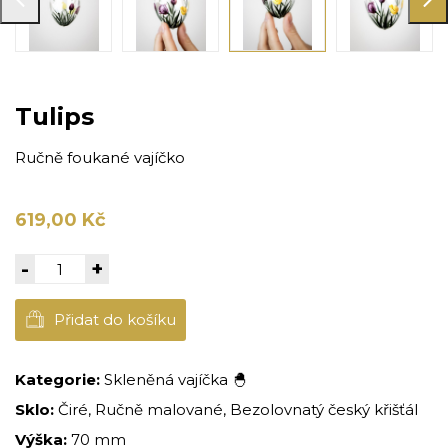
Tulips
Ručně foukané vajíčko
619,00 Kč
-
+
Přidat do košíku
Kategorie:
Skleněná vajíčka 🐣
Sklo:
Čiré, Ručně malované, Bezolovnatý český křišťál
Výška:
70 mm