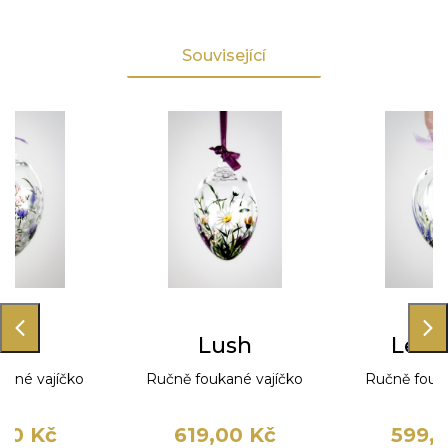
Související
den
Lush
Leva
kané vajíčko
Ručně foukané vajíčko
Ručně fouka
00 Kč
619,00 Kč
599,