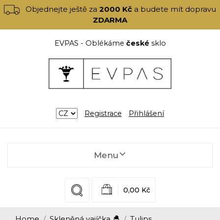
Objednejte ještě za
2000 Kč
a budete mít dopravu
ZDARMA
EVPAS - Oblékáme
české
sklo
Registrace
Přihlášení
Menu
0,00 Kč
Home
Skleněná vajíčka 🐣
Tulips