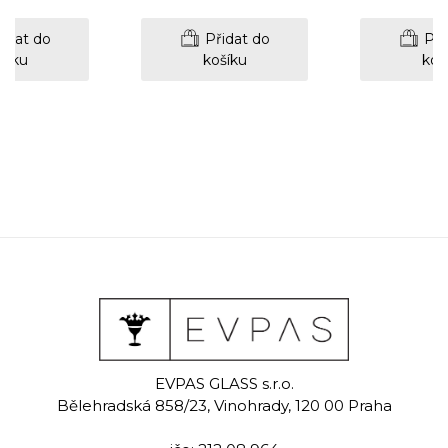
idat do
Přidat do
Při
šíku
košíku
koš
EVPAS GLASS s.r.o.
Bělehradská 858/23, Vinohrady, 120 00 Praha