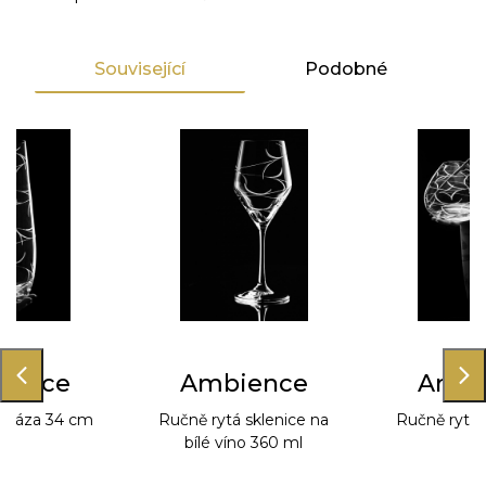
Související
Podobné
ience
Ambience
Ambi
á váza 34 cm
Ručně rytá sklenice na
Ručně rytá 
bílé víno 360 ml