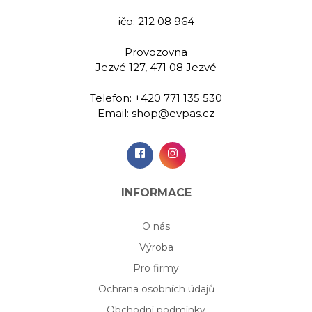
00 Kč
989,00 Kč
989,
ičo: 212 08 964
Provozovna
idat do
Přidat do
Při
Jezvé 127, 471 08 Jezvé
šíku
košíku
koš
Telefon:
+420 771 135 530
Email:
shop@evpas.cz
INFORMACE
O nás
Výroba
Pro firmy
Ochrana osobních údajů
Obchodní podmínky