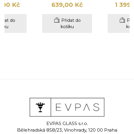
,00 Kč
639,00 Kč
1 399
idat do
Přidat do
Při
šíku
košíku
koš
eat
Neat
Ne
EVPAS GLASS s.r.o.
á váza 24 cm
Ručně rytá váza 24 cm
Ručně rytá 
Bělehradská 858/23, Vinohrady, 120 00 Praha