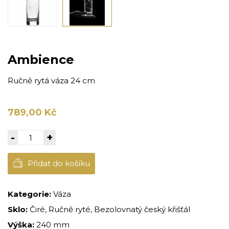
Ambience
Ručně rytá váza 24 cm
789,00 Kč
-
+
Přidat do košíku
Kategorie:
Váza
Sklo:
Čiré, Ručně ryté, Bezolovnatý český křišťál
Výška:
240 mm