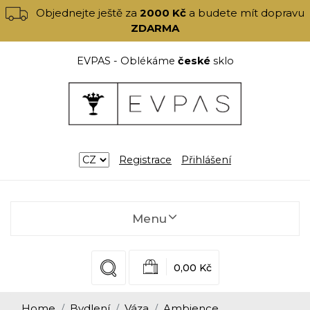
Objednejte ještě za
2000 Kč
a budete mít dopravu
ZDARMA
EVPAS - Oblékáme
české
sklo
Registrace
Přihlášení
Menu
0,00 Kč
Home
Bydlení
Váza
Ambience