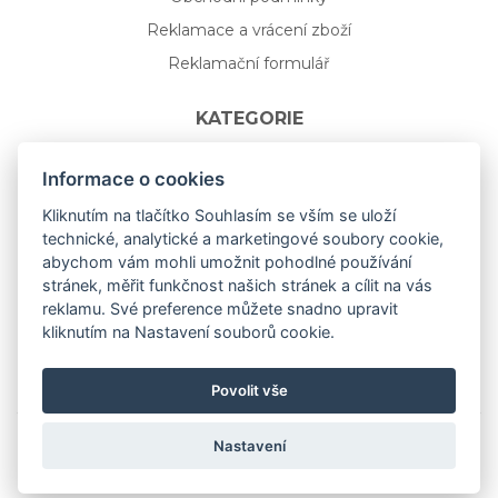
Reklamace a vrácení zboží
Reklamační formulář
KATEGORIE
Nápojové sklo
Informace o cookies
Bydlení
Kliknutím na tlačítko Souhlasím se vším se uloží
technické, analytické a marketingové soubory cookie,
Dárkový poukaz na míru
abychom vám mohli umožnit pohodlné používání
Mystery box
stránek, měřit funkčnost našich stránek a cílit na vás
Kolekce
reklamu. Své preference můžete snadno upravit
kliknutím na Nastavení souborů cookie.
NOVÁ rozkvetlá KOLEKCE 🌸🌼
Povolit vše
Nastavení
Copyright © 2019
aceit.cz
All Right Reserved.