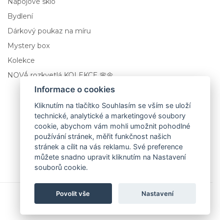
Nápojové sklo
Bydlení
Dárkový poukaz na míru
Mystery box
Kolekce
NOVÁ rozkvetlá KOLEKCE 🌸🌼
Informace o cookies
Tenacity
Kliknutím na tlačítko Souhlasím se vším se uloží
technické, analytické a marketingové soubory
Ručně malovaná sklenice na whisky 390 ml
cookie, abychom vám mohli umožnit pohodlné
používání stránek, měřit funkčnost našich
569,00 Kč
stránek a cílit na vás reklamu. Své preference
můžete snadno upravit kliknutím na Nastavení
souborů cookie.
Přidat do košíku
Povolit vše
Nastavení