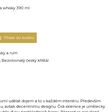
a whisky 390 ml
Přidat do košíku
sky a rum
 Bezolovnatý český křišťál
d umí udělat dojem a to v každém interiéru. Především
, avšak decentnímu designu. Čirá sklenice je umělecky
ouhře dvou protikladných barev. Blizzard se zaručeně