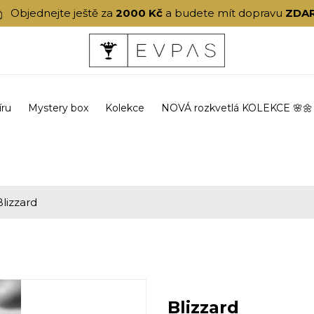
Objednejte ještě za
2000 Kč
a budete mít dopravu
ZDA
íru
Mystery box
Kolekce
NOVÁ rozkvetlá KOLEKCE 🌸🌼
Blizzard
Blizzard