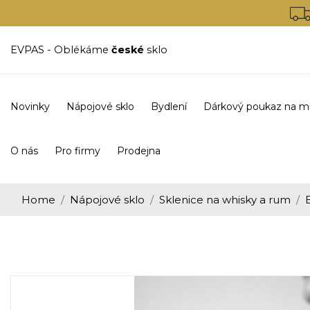
EVPAS - Oblékáme
české
sklo
Novinky
Nápojové sklo
Bydlení
Dárkový poukaz na m
O nás
Pro firmy
Prodejna
Home
Nápojové sklo
Sklenice na whisky a rum