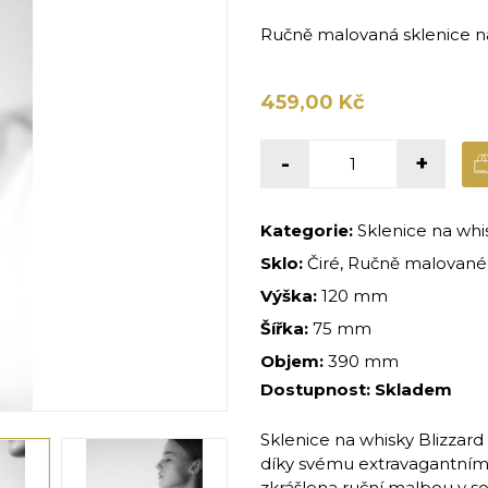
Ručně malovaná sklenice n
459,00 Kč
-
+
Kategorie:
Sklenice na whi
Sklo:
Čiré, Ručně malované,
Výška:
120 mm
Šířka:
75 mm
Objem:
390 mm
Dostupnost:
Skladem
Sklenice na whisky Blizzar
díky svému extravagantnímu
zkrášlena ruční malbou v s