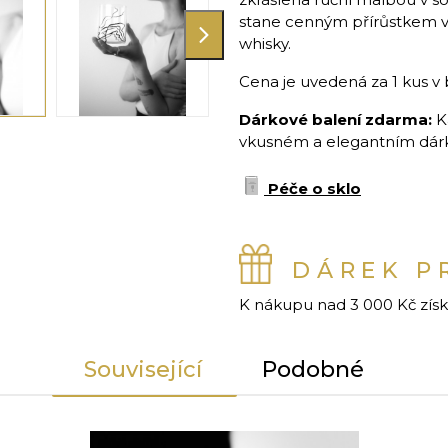
stane cenným přírůstkem v 
whisky.
Cena je uvedená za 1 kus v 
Dárkové balení zdarma:
K
vkusném a elegantním dárko
Péče o sklo
DÁREK P
K nákupu nad 3 000 Kč zís
Související
Podobné