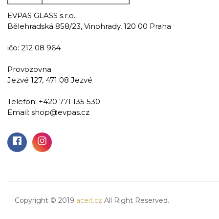
EVPAS GLASS s.r.o.
Bělehradská 858/23, Vinohrady, 120 00 Praha
ičo: 212 08 964
Provozovna
Jezvé 127, 471 08 Jezvé
Tenacity
Telefon:
+420 771 135 530
Email:
shop@evpas.cz
Ručně malovaná sklenice na whisky 390 ml
569,00 Kč
Přidat do košíku
Copyright © 2019
aceit.cz
All Right Reserved.