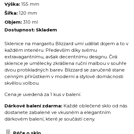
Výška:
155 mm
Šířka:
120 mm
Objem:
310 ml
Dostupnost:
Skladem
Sklenice na margaritu Blizzard umí udělat dojem a to v
každém interiéru. Především díky svému
extravagantnímu, avšak decentnímu designu. Čirá
sklenice je umělecky zkrášlena ruční malbou v souhře
dvou protikladných barev. Blizzard se zaručeně stane
cenným přírůstkem v moderní a stylové domácnosti
skvělou volbou.
Cena je uvedená za 1 kus v balení.
Dárkové balení zdarma:
Každé oblečené sklo od nás
dostanete zabalené ve vkusném a elegantním
dárkovém balení, které je součástí ceny.
Péče o sklo