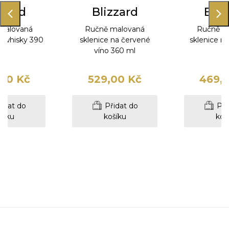
zzard
Blizzard
Bliz
malovaná
Ručně malovaná
Ručně m
a whisky 390
sklenice na červené
sklenice n
ml
víno 360 ml
m
00 Kč
529,00 Kč
469,
idat do
Přidat do
Při
šíku
košíku
koš