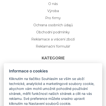
O nás
Výroba
Pro firmy
Ochrana osobních údajů
Obchodní podmínky
Reklamace a vrácení zboží
Reklamační formulář
KATEGORIE
Nápojové sklo
Informace o cookies
Bydlení
Kliknutím na tlačítko Souhlasím se vším se uloží
technické, analytické a marketingové soubory cookie,
Dárkový poukaz na míru
abychom vám mohli umožnit pohodlné používání
Mystery box
stránek, měřit funkčnost našich stránek a cílit na vás
Kolekce
reklamu. Své preference můžete snadno upravit
kliknutím na Nastavení souborů cookie.
NOVÁ rozkvetlá KOLEKCE 🌸🌼