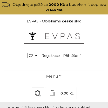
Objednejte ještě za
2000 Kč
a budete mít dopravu
ZDARMA
EVPAS - Oblékáme
české
sklo
Registrace
Přihlášení
Menu
0,00 Kč
Home
Nápojové sklo
Sklenice na koktejl