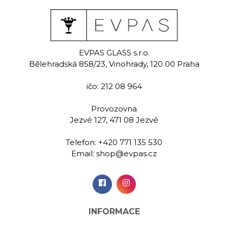
nder
Tenacity
Ten
ack
bl
EVPAS GLASS s.r.o.
Ručně malovaná
Bělehradská 858/23, Vinohrady, 120 00 Praha
sklenice na šampaňské
malovaná
Ručně m
210 ml
na šampaňské
sklenice na
ičo: 212 08 964
0 ml
200
Provozovna
00 Kč
619,00 Kč
559,
Jezvé 127, 471 08 Jezvé
Telefon:
+420 771 135 530
idat do
Přidat do
Při
Email:
shop@evpas.cz
šíku
košíku
koš
INFORMACE