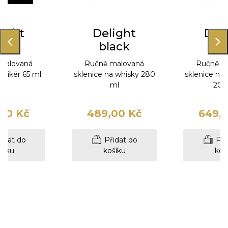
ight
Delight
Del
ack
black
bl
malovaná
Ručně malovaná
Ručně m
a likér 65 ml
sklenice na whisky 280
sklenice na
ml
200
00 Kč
489,00 Kč
649,
idat do
Přidat do
Při
šíku
košíku
koš