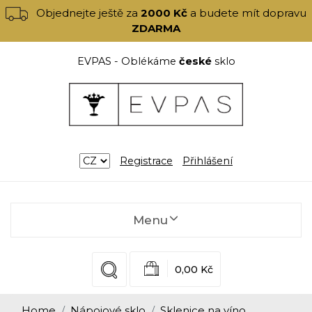
Objednejte ještě za
2000 Kč
a budete mít dopravu
ZDARMA
EVPAS - Oblékáme
české
sklo
Registrace
Přihlášení
Menu
0,00 Kč
Home
Nápojové sklo
Sklenice na víno