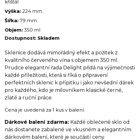
křišťál
Výška:
224 mm
Šířka:
79 mm
Objem:
350 ml
Dostupnost:
Skladem
Sklenice dodává mimořádný efekt a požitek z
kvalitního červeného vína s objemem 350 ml.
Prudce elegantní řada Delight přidá na výjimečnosti
každé příležitosti, která si říká o připravení
perfektních sklenic k přípitku i jako nevšední dárek
pro každého, kdo je milovníkem klasické černé,
zlaté a ruční práce.
Cena je uvedená za 1 kus v balení.
Dárkové balení zdarma:
Každé oblečené sklo od
nás dostanete zabalené ve vkusném a elegantním
dárkovém balení, které je součástí ceny.