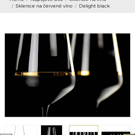
Sklenice na červené víno
Delight black