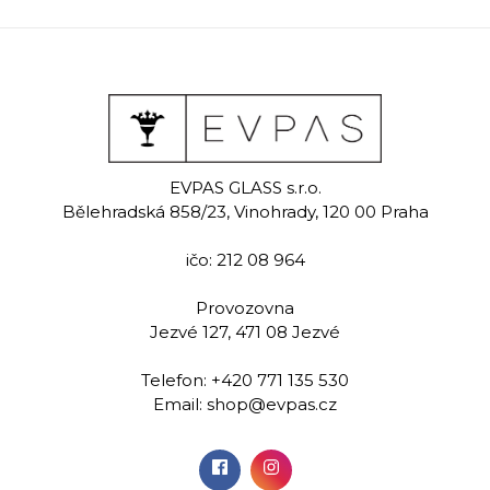
ht dark
Origin
Del
ean
wh
EVPAS GLASS s.r.o.
Ručně rytá sklenice na
Bělehradská 858/23, Vinohrady, 120 00 Praha
červené víno 360 ml
malovaná
Ručně m
 na červené
sklenice n
ičo: 212 08 964
 350 ml
víno 3
Provozovna
00 Kč
519,00 Kč
699,
Jezvé 127, 471 08 Jezvé
Telefon:
+420 771 135 530
idat do
Přidat do
Při
Email:
shop@evpas.cz
šíku
košíku
koš