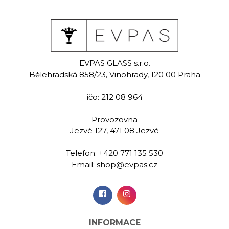
ine
Pine
Pi
EVPAS GLASS s.r.o.
 sklenice na
Ručně rytá sklenice na
Ručně rytá 
Bělehradská 858/23, Vinohrady, 120 00 Praha
ny 60 ml
lihoviny 60 ml
lihovin
ičo: 212 08 964
00 Kč
269,00 Kč
269,
Provozovna
Jezvé 127, 471 08 Jezvé
idat do
Přidat do
Při
šíku
košíku
koš
Telefon:
+420 771 135 530
Email:
shop@evpas.cz
INFORMACE