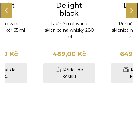
ight
Delight
Del
ack
black
bl
malovaná
Ručně malovaná
Ručně m
a likér 65 ml
sklenice na whisky 280
sklenice na
ml
200
00 Kč
489,00 Kč
649,
idat do
Přidat do
Při
šíku
košíku
koš