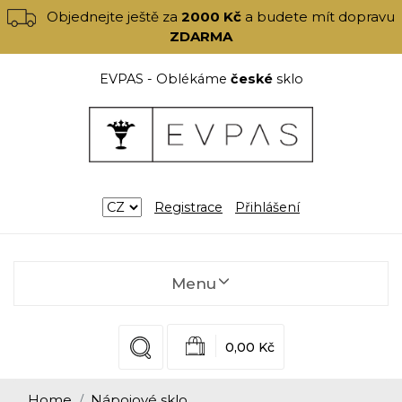
Objednejte ještě za
2000 Kč
a budete mít dopravu
ZDARMA
EVPAS - Oblékáme
české
sklo
Registrace
Přihlášení
Menu
0,00 Kč
Home
Nápojové sklo